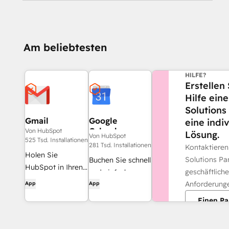
Am beliebtesten
BENÖTIGEN S
HILFE?
Erstellen 
Hilfe ein
Solutions
Gmail
Google
eine indi
Calendar
Von HubSpot
Lösung.
Von HubSpot
525 Tsd. Installationen
281 Tsd. Installationen
Kontaktiere
Holen Sie
Solutions Par
Buchen Sie schnell
HubSpot in Ihren
geschäftlich
und einfach
Posteingang – mit
Anforderung
App
App
Meetings mit
der HubSpot-
HubSpot und
Einen Pa
Integration für
Google Kalender.
Gmail