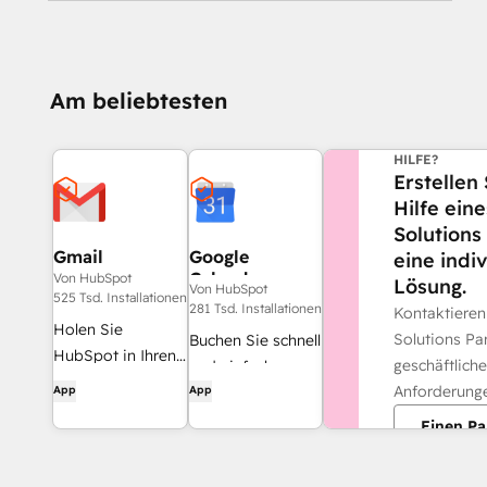
Am beliebtesten
BENÖTIGEN S
HILFE?
Erstellen 
Hilfe ein
Solutions
Gmail
Google
eine indi
Calendar
Von HubSpot
Lösung.
Von HubSpot
525 Tsd. Installationen
281 Tsd. Installationen
Kontaktiere
Holen Sie
Solutions Par
Buchen Sie schnell
HubSpot in Ihren
geschäftlich
und einfach
Posteingang – mit
Anforderung
App
App
Meetings mit
der HubSpot-
HubSpot und
Einen Pa
Integration für
Google Kalender.
Gmail