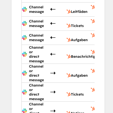
Channel
Leitfäden
message
Leitfäden
Channel
Tickets
message
Tickets
Channel
Aufgaben
message
Aufgaben
Channel
or
Benachric
direct
Benachrichtigungen
message
Channel
or
Aufgaben
direct
Aufgaben
message
Channel
or
Tickets
direct
Tickets
message
Channel
or
Notizen