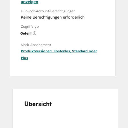
anzeigen
HubSpot-Account-Berechtigungen
Keine Berechtigungen erforderlich
Zugriffstyp
Geteilt
Slack-Abonnement
Produktversionen:
Kostenlos
,
Standard
oder
Plus
Übersicht
Verwenden
Sie