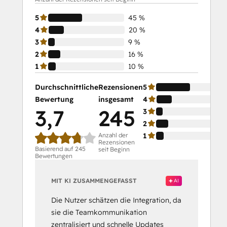
5
45 %
4
20 %
3
9 %
2
16 %
1
10 %
Durchschnittliche
Rezensionen
5
Bewertung
insgesamt
4
3,7
245
3
2
Anzahl der
1
Rezensionen
Basierend auf 245
seit Beginn
Bewertungen
MIT KI ZUSAMMENGEFASST
AI
Die Nutzer schätzen die Integration, da
sie die Teamkommunikation
zentralisiert und schnelle Updates