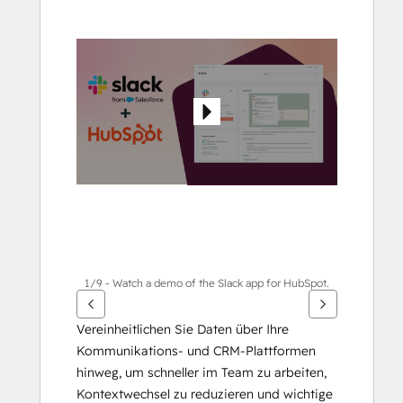
die
Pfeiltasten,
um
andere
Elemente
anzuzeigen
1/9 - Watch a demo of the Slack app for HubSpot.
Vereinheitlichen Sie Daten über Ihre 
Kommunikations- und CRM-Plattformen 
hinweg, um schneller im Team zu arbeiten, 
Kontextwechsel zu reduzieren und wichtige 