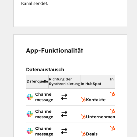
Kanal sendet.
App-Funktionalität
Datenaustausch
Richtung der
In HubSpot
Datenquelle
Synchronisierung
In HubSpot
Channel
Kontakte
message
Kontakte
Channel
Unterneh
message
Unternehmen
Channel
Deals
message
Deals