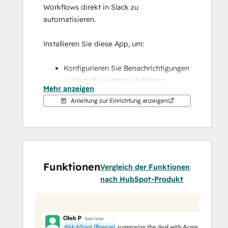
Workflows direkt in Slack zu 
automatisieren.
Installieren Sie diese App, um:
Konfigurieren Sie Benachrichtigungen 
in Slack für wichtige HubSpot-
Mehr anzeigen
Aktivitäten, einschließlich 
Anleitung zur Einrichtung anzeigen
Erinnerungen, Erwähnungen und 
Formularübermittlungen.
Breeze in Slack-Threads zu 
verwenden, um Fragen zu Ihren CRM-
Daten zu stellen, Unterhaltungen 
Funktionen
zusammenzufassen, sich auf 
Vergleich der Funktionen
bevorstehende Meetings 
nach HubSpot-Produkt
vorzubereiten und Aufgaben oder 
Notizen in HubSpot zu erstellen
Suchen, erstellen und verwalten Sie 
HubSpot-Datensätze wie Kontakte, 