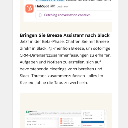
Deals und Aufgaben mithilfe von 
Slash-Befehlen und Shortcuts, ohne 
Slack zu verlassen.
Konvertieren Sie Slack-Nachrichten in 
HubSpot-Notizen oder -Aufgaben, 
Bringen Sie Breeze Assistant nach Slack
und geben Sie Berichte, Dashboards 
Jetzt in der Beta-Phase. Chatten Sie mit Breeze
und Marketing-E-Mails über Ihre 
direkt in Slack. @-mention Breeze, um sofortige
Teamkanäle hinweg frei.
CRM-Datensatzzusammenfassungen zu erhalten,
Synchronisieren Sie mit Service Hub, 
Aufgaben und Notizen zu erstellen, sich auf
um die Lösung von Tickets effizienter 
bevorstehende Meetings vorzubereiten und
zu verwalten. Arbeiten Sie mit 
Slack-Threads zusammenzufassen - alles im
Thread-Antworten und At-Mentions 
Klartext, ohne die Tabs zu wechseln.
zusammen, führen Sie schnelle 
Aktionen von Slack aus durch, und 
konfigurieren Sie die Arten von 
Tickets, die an einen Slack-Kanal 
gesendet werden.
Optimieren Sie die Kommunikation, 