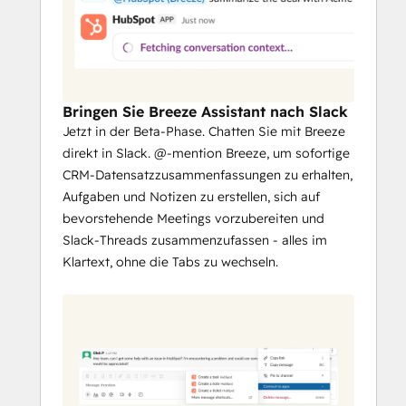
Deals und Aufgaben mithilfe von 
Slash-Befehlen und Shortcuts, ohne 
Slack zu verlassen.
Konvertieren Sie Slack-Nachrichten in 
HubSpot-Notizen oder -Aufgaben, 
Bringen Sie Breeze Assistant nach Slack
und geben Sie Berichte, Dashboards 
Jetzt in der Beta-Phase. Chatten Sie mit Breeze
und Marketing-E-Mails über Ihre 
direkt in Slack. @-mention Breeze, um sofortige
Teamkanäle hinweg frei.
CRM-Datensatzzusammenfassungen zu erhalten,
Synchronisieren Sie mit Service Hub, 
Aufgaben und Notizen zu erstellen, sich auf
um die Lösung von Tickets effizienter 
bevorstehende Meetings vorzubereiten und
zu verwalten. Arbeiten Sie mit 
Slack-Threads zusammenzufassen - alles im
Thread-Antworten und At-Mentions 
Klartext, ohne die Tabs zu wechseln.
zusammen, führen Sie schnelle 
Aktionen von Slack aus durch, und 
konfigurieren Sie die Arten von 
Tickets, die an einen Slack-Kanal 
gesendet werden.
Optimieren Sie die Kommunikation, 