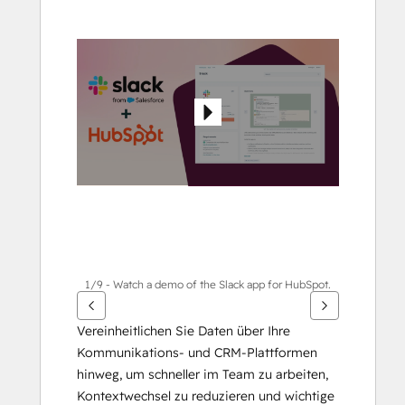
die
Pfeiltasten,
um
andere
Elemente
anzuzeigen
1/9 - Watch a demo of the Slack app for HubSpot.
Vereinheitlichen Sie Daten über Ihre 
Kommunikations- und CRM-Plattformen 
hinweg, um schneller im Team zu arbeiten, 
Kontextwechsel zu reduzieren und wichtige 