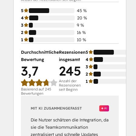
5
45 %
4
20 %
3
9 %
2
16 %
1
10 %
Durchschnittliche
Rezensionen
5
Bewertung
insgesamt
4
3,7
245
3
2
Anzahl der
1
Rezensionen
Basierend auf 245
seit Beginn
Bewertungen
MIT KI ZUSAMMENGEFASST
AI
Die Nutzer schätzen die Integration, da
sie die Teamkommunikation
zentralisiert und schnelle Updates