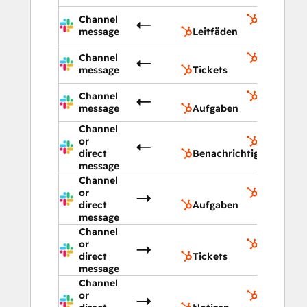
Channel
Leitfäden
message
Leitfäden
Channel
Tickets
message
Tickets
Channel
Aufgaben
message
Aufgaben
Channel
or
Benachric
direct
Benachrichtigungen
message
Channel
or
Aufgaben
direct
Aufgaben
message
Channel
or
Tickets
direct
Tickets
message
Channel
or
Notizen