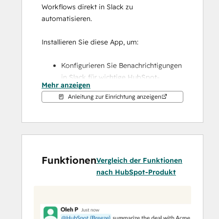
Workflows direkt in Slack zu 
automatisieren.
Installieren Sie diese App, um:
Konfigurieren Sie Benachrichtigungen 
in Slack für wichtige HubSpot-
Mehr anzeigen
Aktivitäten, einschließlich 
Anleitung zur Einrichtung anzeigen
Erinnerungen, Erwähnungen und 
Formularübermittlungen.
Breeze in Slack-Threads zu 
verwenden, um Fragen zu Ihren CRM-
Daten zu stellen, Unterhaltungen 
Funktionen
zusammenzufassen, sich auf 
Vergleich der Funktionen
bevorstehende Meetings 
nach HubSpot-Produkt
vorzubereiten und Aufgaben oder 
Notizen in HubSpot zu erstellen
Suchen, erstellen und verwalten Sie 
HubSpot-Datensätze wie Kontakte, 