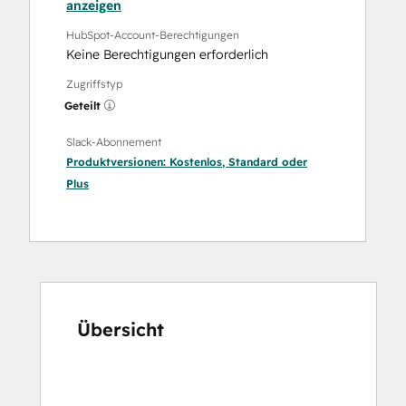
anzeigen
HubSpot-Account-Berechtigungen
Keine Berechtigungen erforderlich
Zugriffstyp
Geteilt
Slack-Abonnement
Produktversionen:
Kostenlos
,
Standard
oder
Plus
Übersicht
Verwenden
Sie