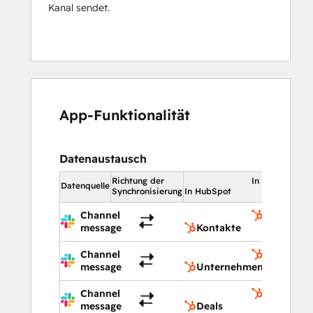
Kanal sendet.
App-Funktionalität
Datenaustausch
Richtung der
In HubSpot
Datenquelle
Synchronisierung
In HubSpot
Channel
Kontakte
message
Kontakte
Channel
Unterneh
message
Unternehmen
Channel
Deals
message
Deals