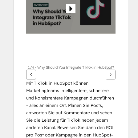
Elemente
anzuzeigen
1/4 - Why Should You Integrate Tiktok in HubSpot?
Mit TikTok in HubSpot können 
Marketingteams intelligentere, schnellere 
und konsistentere Kampagnen durchführen 
- alles an einem Ort. Planen Sie Posts, 
antworten Sie auf Kommentare und sehen 
Sie die Leistung für TikTok neben jedem 
anderen Kanal. Beweisen Sie dann den ROI 
pro Post oder Kampagne in den HubSpot-