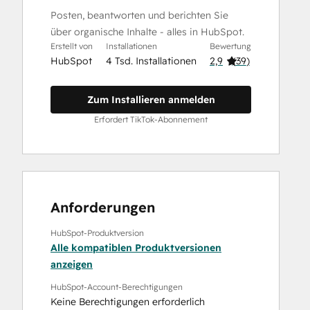
Posten, beantworten und berichten Sie
über organische Inhalte - alles in HubSpot.
Erstellt von
Installationen
Bewertung
HubSpot
4 Tsd. Installationen
2,9
(
39
)
Zum Installieren anmelden
Erfordert TikTok-Abonnement
Anforderungen
HubSpot-Produktversion
Alle kompatiblen Produktversionen
anzeigen
HubSpot-Account-Berechtigungen
Keine Berechtigungen erforderlich