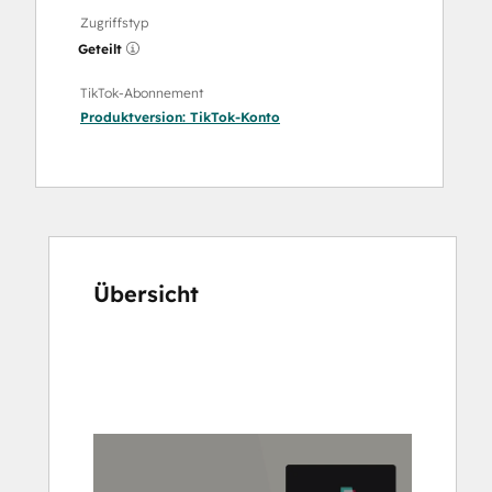
Zugriffstyp
Geteilt
TikTok-Abonnement
Produktversion:
TikTok-Konto
Übersicht
Verwenden
Sie
die
Pfeiltasten,
um
andere