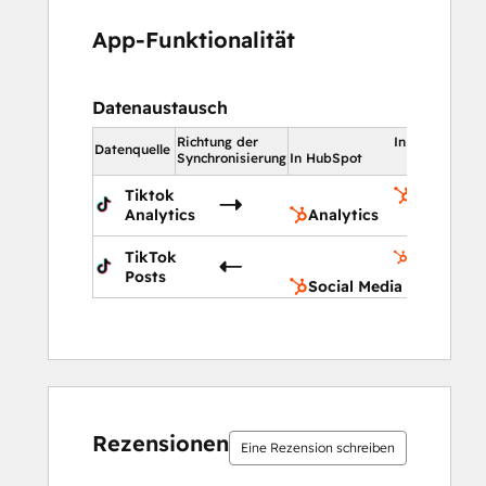
App-Funktionalität
Datenaustausch
Richtung der
In HubSpot
Datenquelle
Synchronisierung
In HubSpot
Tiktok
Analytics
Analytics
Analytics
Social
TikTok
Media
Posts
Social Media
15 %
17 %
21 %
21 %
26 %
15 %
17 %
21 %
21 %
26 %
abgeschlossen
abgeschlossen
abgeschlossen
abgeschlossen
abgeschlossen
abgeschlossen
abgeschlossen
abgeschlossen
abgeschlossen
abgeschlossen
Rezensionen
Eine Rezension schreiben