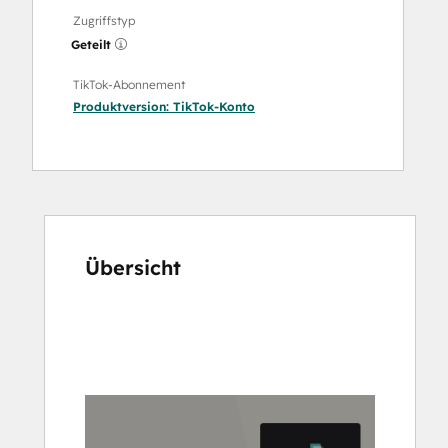
Zugriffstyp
Geteilt
TikTok-Abonnement
Produktversion:
TikTok-Konto
Übersicht
Verwenden
Sie
die
Pfeiltasten,
um
andere