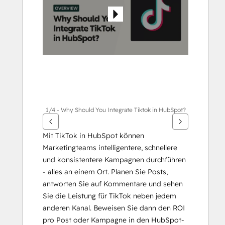
Elemente
anzuzeigen
1/4 - Why Should You Integrate Tiktok in HubSpot?
Mit TikTok in HubSpot können 
Marketingteams intelligentere, schnellere 
und konsistentere Kampagnen durchführen 
- alles an einem Ort. Planen Sie Posts, 
antworten Sie auf Kommentare und sehen 
Sie die Leistung für TikTok neben jedem 
anderen Kanal. Beweisen Sie dann den ROI 
pro Post oder Kampagne in den HubSpot-