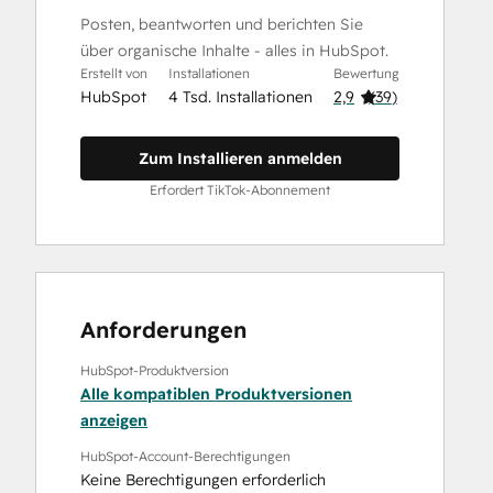
Posten, beantworten und berichten Sie
über organische Inhalte - alles in HubSpot.
Erstellt von
Installationen
Bewertung
HubSpot
4 Tsd. Installationen
2,9
(
39
)
Zum Installieren anmelden
Erfordert TikTok-Abonnement
Anforderungen
HubSpot-Produktversion
Alle kompatiblen Produktversionen
anzeigen
HubSpot-Account-Berechtigungen
Keine Berechtigungen erforderlich