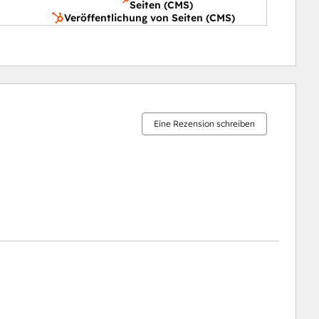
Seiten (CMS)
Veröffentlichung von Seiten (CMS)
11 %
15 %
16 %
21 %
37 %
abgeschlossen
abgeschlossen
abgeschlossen
abgeschlossen
abgeschlossen
Eine Rezension schreiben