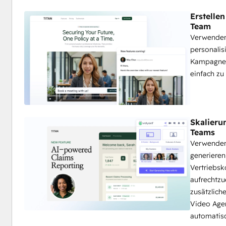
Erstelle
Team
Verwenden
personalis
Kampagnen
einfach zu
Skalieru
Teams
Verwenden 
generieren
Vertriebs
aufrechtzu
zusätzlich
Video Agen
automatisc