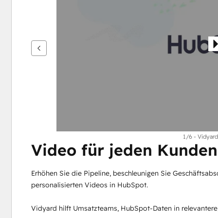
um
andere
Elemente
anzuzeigen
1/6 - Vidyard
Video für jeden Kund
Erhöhen Sie die Pipeline, beschleunigen Sie Geschäftsabs
personalisierten Videos in HubSpot.
Vidyard hilft Umsatzteams, HubSpot-Daten in relevanter