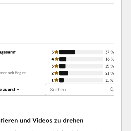
sgesamt
5
37 %
4
16 %
3
15 %
onen seit Beginn
2
21 %
1
11 %
e zuerst
ntieren und Videos zu drehen