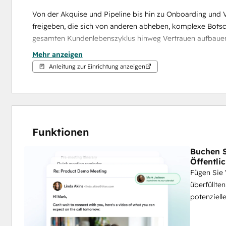
Von der Akquise und Pipeline bis hin zu Onboarding und V
freigeben, die sich von anderen abheben, komplexe Botsch
gesamten Kundenlebenszyklus hinweg Vertrauen aufbaue
Mehr anzeigen
Verfolgen Sie das Engagement direkt in HubSpot, um zu se
Anleitung zur Einrichtung anzeigen
Nachverfolgung zu priorisieren und um zu messen, welche 
⚠️ Sind Sie bereit, personalisierte Videos mit KI zu skal
Daten, um automatisch kontextbezogene, personalisiert
Ihr Team mehr Interessenten und Kunden erreichen, ohn
Funktionen
Buchen S
Öffentlic
Fügen Sie
überfüllte
potenziell