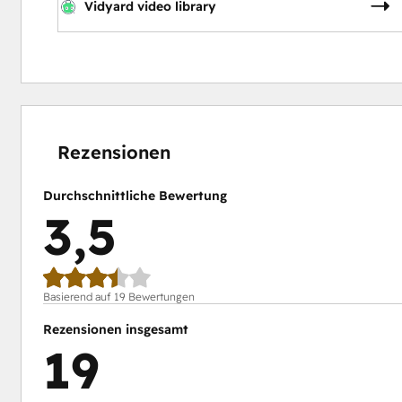
Vidyard video library
11 %
15 %
16 %
21 %
37 %
abgeschlossen
abgeschlossen
abgeschlossen
abgeschlossen
abgeschlossen
Rezensionen
Durchschnittliche Bewertung
3,5
Basierend auf 19 Bewertungen
Rezensionen insgesamt
19