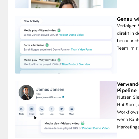
Genau w
Verfolgen
direkt in 
benachrich
Team im r
Verwande
Pipeline
Nutzen Si
HubSpot, 
Workflows 
wenn Käufe
Marketinga