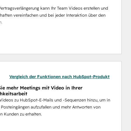
ertragsverlängerung kann Ihr Team Videos erstellen und 
aften vereinfachen und bei jeder Interaktion über den 
n.
hen, wer sich die Videos ansieht, um die 
Ergebnisse erzielt werden.
ieren? Der 
Video Agent 
von Vidyard 
nutzt HubSpot-
e Videos zu generieren und zu versenden - so kann 
e die menschliche Note zu verlieren.
Vergleich der Funktionen nach HubSpot-Produkt
ie mehr Meetings mit Video in Ihrer
hkeitsarbeit
 Videos zu HubSpot-E-Mails und -Sequenzen hinzu, um in
n Posteingängen aufzufallen und mehr Antworten von
en Kunden zu erhalten.