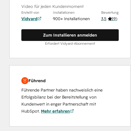
Video für jeden Kundenmoment
Erstellt von
Installationen
Bewertung
Vidyard
900+ Installationen
3,5
(
19
)
Zum Installieren anmelden
Erfordert Vidyard-Abonnement
Führend
Führende Partner haben nachweislich eine
Erfolgsbilanz bei der Bereitstellung von
Kundenwert in enger Partnerschaft mit
HubSpot.
Mehr erfahren