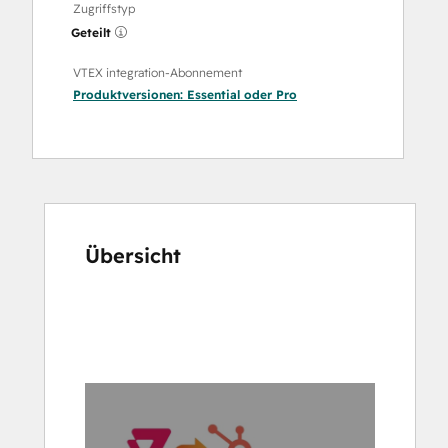
Zugriffstyp
Geteilt
VTEX integration-Abonnement
Produktversionen:
Essential
oder
Pro
Übersicht
Verwenden
Sie
die
Pfeiltasten,
um
andere
Elemente