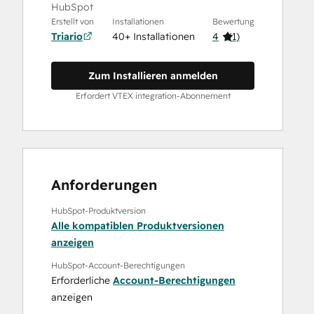
HubSpot
Erstellt von
Installationen
Bewertung
Triario
40+ Installationen
4
(
1
)
Zum Installieren anmelden
Erfordert VTEX integration-Abonnement
Anforderungen
HubSpot-Produktversion
Alle kompatiblen Produktversionen
anzeigen
HubSpot-Account-Berechtigungen
Erforderliche
Account-Berechtigungen
anzeigen