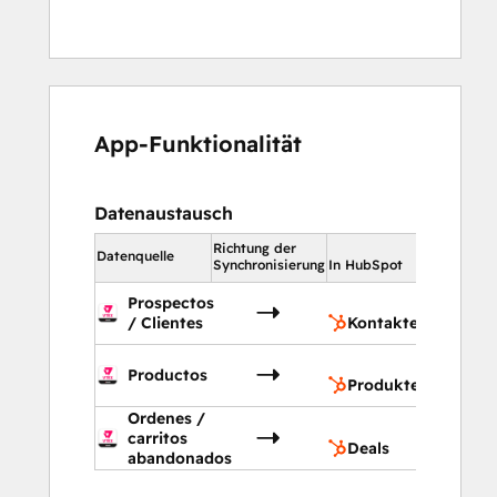
App-Funktionalität
Datenaustausch
Richtung der
In HubSp
Datenquelle
Synchronisierung
In HubSpot
Prospectos
Kont
/ Clientes
Kontakte
Prod
Productos
Produkte
Ordenes /
Deals
carritos
Deals
abandonados