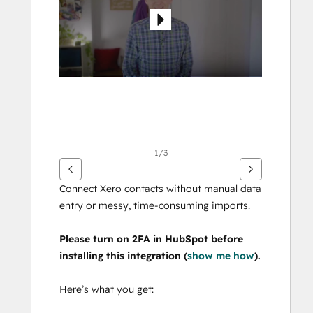
Elemente
anzuzeigen
1/3
Connect Xero contacts without manual data 
entry or messy, time-consuming imports.
Please turn on 2FA in HubSpot before 
installing this integration (
show me how
).
Here’s what you get: