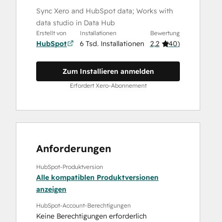
Sync Xero and HubSpot data; Works with
data studio in Data Hub
Erstellt von
Installationen
Bewertung
HubSpot
6 Tsd. Installationen
2,2
(
40
)
Zum Installieren anmelden
Erfordert Xero-Abonnement
Anforderungen
HubSpot-Produktversion
Alle kompatiblen Produktversionen
anzeigen
HubSpot-Account-Berechtigungen
Keine Berechtigungen erforderlich