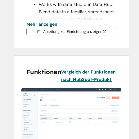
Works with data studio in Data Hub: 
Blend data in a familiar, spreadsheet-
like interface with the help of AI.
Mehr anzeigen
Two-way sync: Data is shared 
Anleitung zur Einrichtung anzeigen
between Xero and HubSpot in real 
time
Default field mappings: Set-up is 
quick with out-of-the-box field 
mappings already created for you
Funktionen
Historical syncing: Your existing data 
Vergleich der Funktionen
will sync right away, and updates will 
nach HubSpot-Produkt
sync as they happen
Note: Please see below which objects sync 
under "Shared Data". You can also check 
out 
the integration built by Xero
.