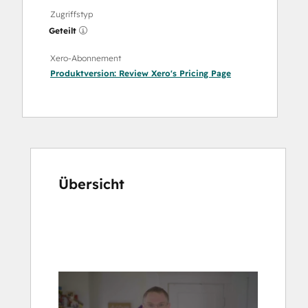
Zugriffstyp
Geteilt
Xero-Abonnement
Produktversion:
Review Xero's Pricing Page
Übersicht
Verwenden
Sie
die
Pfeiltasten,
um
andere