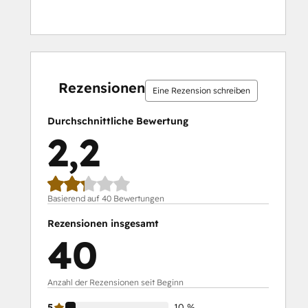
10 %
10 %
12 %
28 %
40 %
10 %
10 %
12 %
28 %
40 %
abgeschlossen
abgeschlossen
abgeschlossen
abgeschlossen
abgeschlossen
abgeschlossen
abgeschlossen
abgeschlossen
abgeschlossen
abgeschlossen
Rezensionen
Eine Rezension schreiben
Durchschnittliche Bewertung
2,2
Basierend auf 40 Bewertungen
Rezensionen insgesamt
40
Anzahl der Rezensionen seit Beginn
5
10 %