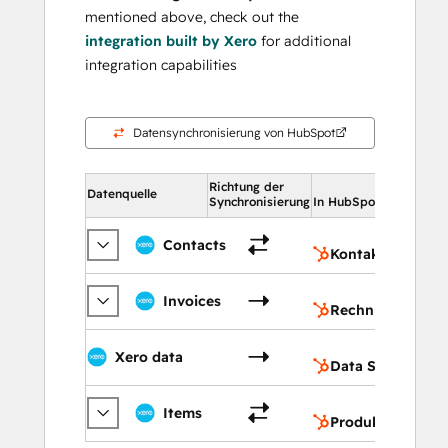
mentioned above, check out the
integration built by Xero
for additional
integration capabilities
Datensynchronisierung von HubSpot
Richtung der
In Hu
Datenquelle
Synchronisierung
In HubSpot
Ko
Contacts
Kontakte
Re
Invoices
Rechnungen
Da
Xero data
Data Studio
Pr
Items
Produkte