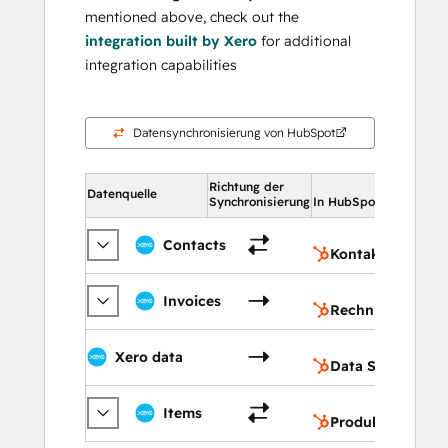
mentioned above, check out the
integration built by Xero
for additional
integration capabilities
Datensynchronisierung von HubSpot
Richtung der
In Hu
Datenquelle
Synchronisierung
In HubSpot
Ko
Contacts
Kontakte
Re
Invoices
Rechnungen
Da
Xero data
Data Studio
Pr
Items
Produkte