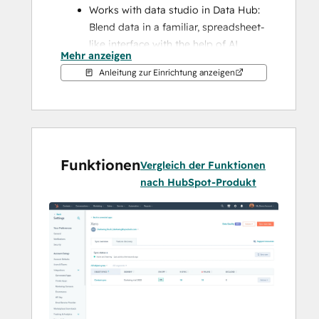
Works with data studio in Data Hub: 
Blend data in a familiar, spreadsheet-
like interface with the help of AI.
Mehr anzeigen
Two-way sync: Data is shared 
Anleitung zur Einrichtung anzeigen
between Xero and HubSpot in real 
time
Default field mappings: Set-up is 
quick with out-of-the-box field 
mappings already created for you
Funktionen
Historical syncing: Your existing data 
Vergleich der Funktionen
will sync right away, and updates will 
nach HubSpot-Produkt
sync as they happen
Note: Please see below which objects sync 
under "Shared Data". You can also check 
out 
the integration built by Xero
.