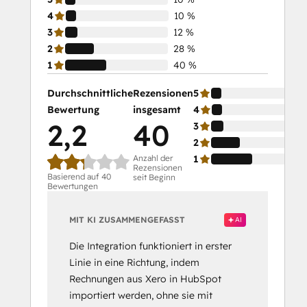
4
10 %
3
12 %
2
28 %
1
40 %
Durchschnittliche
Rezensionen
5
Bewertung
insgesamt
4
2,2
40
3
2
Anzahl der
1
Rezensionen
Basierend auf 40
seit Beginn
Bewertungen
MIT KI ZUSAMMENGEFASST
AI
Die Integration funktioniert in erster
Linie in eine Richtung, indem
Rechnungen aus Xero in HubSpot
importiert werden, ohne sie mit