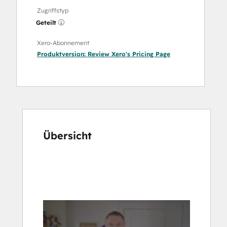
Zugriffstyp
Geteilt
Xero-Abonnement
Produktversion:
Review Xero's Pricing Page
Übersicht
Verwenden
Sie
die
Pfeiltasten,
um
andere