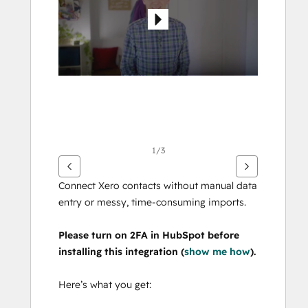
Elemente
anzuzeigen
1/3
Connect Xero contacts without manual data 
entry or messy, time-consuming imports.
Please turn on 2FA in HubSpot before 
installing this integration (
show me how
).
Here’s what you get: