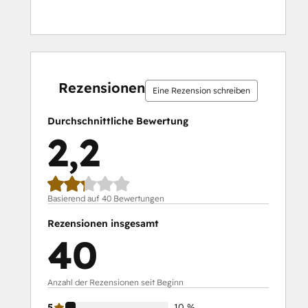
10 %
10 %
12 %
28 %
40 %
10 %
10 %
12 %
28 %
40 %
abgeschlossen
abgeschlossen
abgeschlossen
abgeschlossen
abgeschlossen
abgeschlossen
abgeschlossen
abgeschlossen
abgeschlossen
abgeschlossen
Rezensionen
Eine Rezension schreiben
Durchschnittliche Bewertung
2,2
Basierend auf 40 Bewertungen
Rezensionen insgesamt
40
Anzahl der Rezensionen seit Beginn
5
10 %