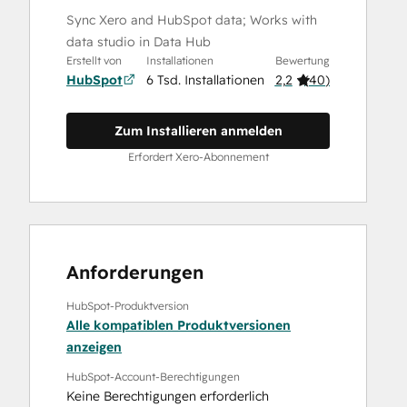
Sync Xero and HubSpot data; Works with
data studio in Data Hub
Erstellt von
Installationen
Bewertung
HubSpot
6 Tsd. Installationen
2,2
(
40
)
Zum Installieren anmelden
Erfordert Xero-Abonnement
Anforderungen
HubSpot-Produktversion
Alle kompatiblen Produktversionen
anzeigen
HubSpot-Account-Berechtigungen
Keine Berechtigungen erforderlich