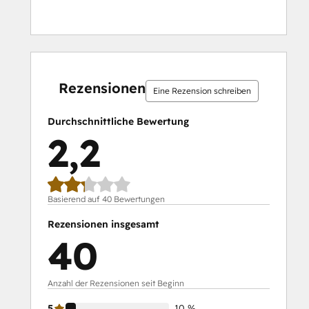
10 %
10 %
12 %
28 %
40 %
10 %
10 %
12 %
28 %
40 %
abgeschlossen
abgeschlossen
abgeschlossen
abgeschlossen
abgeschlossen
abgeschlossen
abgeschlossen
abgeschlossen
abgeschlossen
abgeschlossen
Rezensionen
Eine Rezension schreiben
Durchschnittliche Bewertung
2,2
Basierend auf 40 Bewertungen
Rezensionen insgesamt
40
Anzahl der Rezensionen seit Beginn
5
10 %