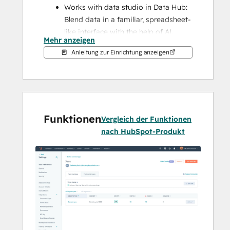
Works with data studio in Data Hub: 
Blend data in a familiar, spreadsheet-
like interface with the help of AI.
Mehr anzeigen
Two-way sync: Data is shared 
Anleitung zur Einrichtung anzeigen
between Xero and HubSpot in real 
time
Default field mappings: Set-up is 
quick with out-of-the-box field 
mappings already created for you
Funktionen
Historical syncing: Your existing data 
Vergleich der Funktionen
will sync right away, and updates will 
nach HubSpot-Produkt
sync as they happen
Note: Please see below which objects sync 
under "Shared Data". You can also check 
out 
the integration built by Xero
.