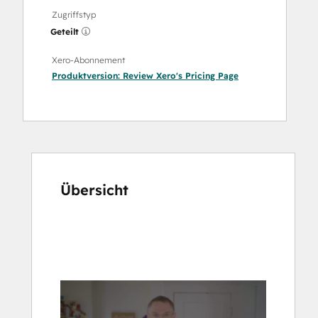
Zugriffstyp
Geteilt
Xero-Abonnement
Produktversion:
Review Xero's Pricing Page
Übersicht
Verwenden
Sie
die
Pfeiltasten,
um
andere