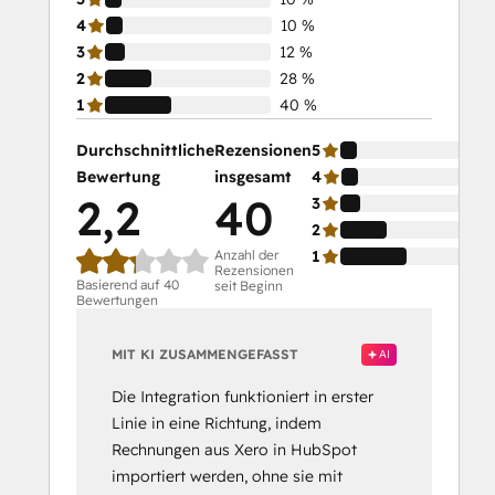
4
10 %
3
12 %
2
28 %
1
40 %
Durchschnittliche
Rezensionen
5
Bewertung
insgesamt
4
2,2
40
3
2
Anzahl der
1
Rezensionen
Basierend auf 40
seit Beginn
Bewertungen
MIT KI ZUSAMMENGEFASST
AI
Die Integration funktioniert in erster
Linie in eine Richtung, indem
Rechnungen aus Xero in HubSpot
importiert werden, ohne sie mit