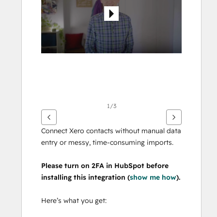
Elemente
anzuzeigen
1/3
Connect Xero contacts without manual data 
entry or messy, time-consuming imports.
Please turn on 2FA in HubSpot before 
installing this integration (
show me how
).
Here’s what you get: