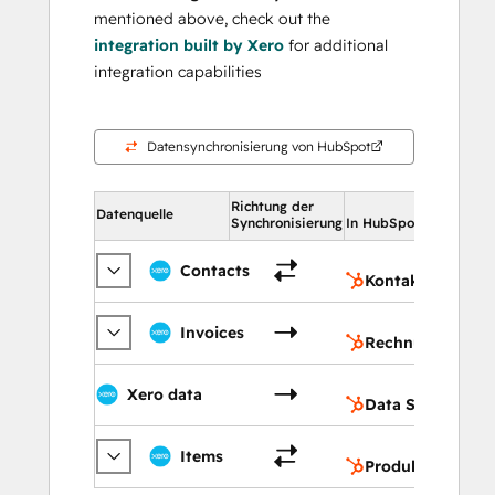
mentioned above, check out the
integration built by Xero
for additional
integration capabilities
Datensynchronisierung von HubSpot
Richtung der
In Hu
Datenquelle
Synchronisierung
In HubSpot
Ko
Contacts
Kontakte
Re
Invoices
Rechnungen
Da
Xero data
Data Studio
Pr
Items
Produkte