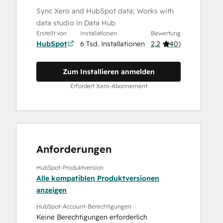
Sync Xero and HubSpot data; Works with
data studio in Data Hub
Erstellt von
Installationen
Bewertung
HubSpot
6 Tsd. Installationen
2,2
(
40
)
Zum Installieren anmelden
Erfordert Xero-Abonnement
Anforderungen
HubSpot-Produktversion
Alle kompatiblen Produktversionen
anzeigen
HubSpot-Account-Berechtigungen
Keine Berechtigungen erforderlich