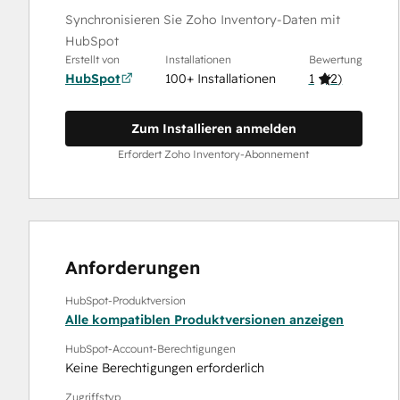
Synchronisieren Sie Zoho Inventory-Daten mit
HubSpot
Erstellt von
Installationen
Bewertung
HubSpot
100+ Installationen
1
(
2
)
Zum Installieren anmelden
Erfordert Zoho Inventory-Abonnement
Anforderungen
HubSpot-Produktversion
Alle kompatiblen Produktversionen anzeigen
HubSpot-Account-Berechtigungen
Keine Berechtigungen erforderlich
Zugriffstyp