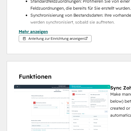
Standardfeldzuordnungen: Profitieren Sie von einer s
Feldzuordnungen, die bereits für Sie erstellt wurden.
Synchronisierung von Bestandsdaten: Ihre vorhande
werden synchronisiert, sobald sie auftreten.
Mehr anzeigen
Hinweis: Diese App synchronisiert keine Inventardate
Anleitung zur Einrichtung anzeigen
Funktionen
Sync Zoh
Make manua
below) be
created or
automatica