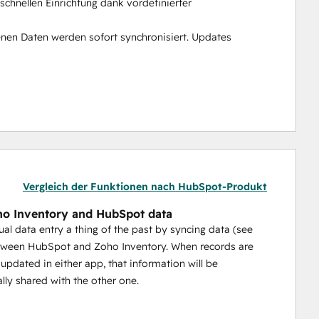
chnellen Einrichtung dank vordefinierter 
nen Daten werden sofort synchronisiert. Updates 
n, sondern Kundendaten.
Vergleich der Funktionen nach HubSpot-Produkt
o Inventory and HubSpot data
l data entry a thing of the past by syncing data (see
tween HubSpot and Zoho Inventory. When records are
 updated in either app, that information will be
lly shared with the other one.