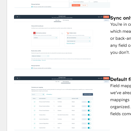
Sync onl
You’re in 
which mean
or back-an
any field 
you don’t.
Default 
Field map
we’ve alre
mappings 
organized.
fields com