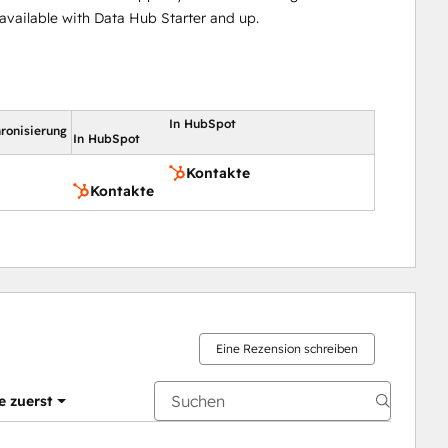
vailable with Data Hub Starter and up.
In HubSpot
ronisierung
In HubSpot
Kontakte
Kontakte
Eine Rezension schreiben
e zuerst