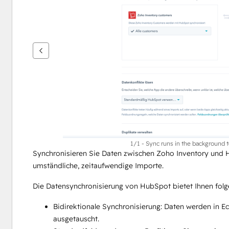
um
andere
Elemente
anzuzeigen
1/1 - Sync runs in the background 
Synchronisieren Sie Daten zwischen Zoho Inventory und 
umständliche, zeitaufwendige Importe. 
Die Datensynchronisierung von HubSpot bietet Ihnen folge
Bidirektionale Synchronisierung: Daten werden in E
ausgetauscht.