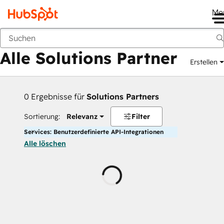
Me
Zurück
Alle Solutions Partner
Erstellen
0 Ergebnisse für
Solutions Partners
Sortierung:
Relevanz
Filter
Services: Benutzerdefinierte API-Integrationen
Alle löschen
Wird
geladen