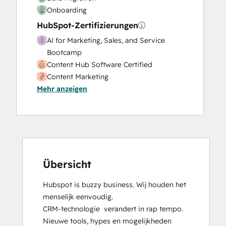
Onboarding
HubSpot-Zertifizierungen
AI for Marketing, Sales, and Service
Bootcamp
Content Hub Software Certified
Content Marketing
Mehr anzeigen
CRM Data Migration Certification
Data Integrations Certification
Digital Advertising
Digital Marketing
Email Marketing Certification
Frictionless Sales
Guided Client Onboarding
Übersicht
HubSpot Implementation for Partners
Hubspot is buzzy business. Wij houden het 
HubSpot Marketing Hub Software
menselijk eenvoudig.

Certification
CRM-technologie  verandert in rap tempo. 
HubSpot Reporting
Nieuwe tools, hypes en mogelijkheden 
HubSpot Sales Hub Software