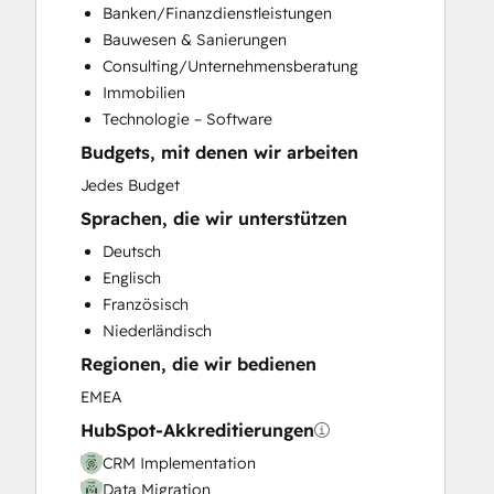
Banken/Finanzdienstleistungen
Customer Success Training
Bauwesen & Sanierungen
Customer Support Training
Consulting/Unternehmensberatung
Customer Survey and Analysis
Immobilien
Email Marketing
Technologie – Software
Full Inbound Marketing Services
Budgets, mit denen wir arbeiten
Help Desk Implementation
Knowledge Base Development
Jedes Budget
Paid Advertising
Sprachen, die wir unterstützen
Programmable Automation
Deutsch
Sales and Marketing Alignment
Englisch
Sales Coaching and Training
Französisch
Sales Enablement
Niederländisch
Website Design
Regionen, die wir bedienen
Website Development
Website Migration
EMEA
HubSpot-Akkreditierungen
CRM Implementation
Data Migration