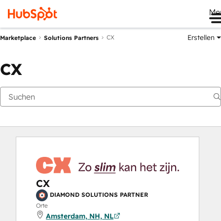
Me
Erstellen
CX
Marketplace
Solutions Partners
CX
CX
DIAMOND SOLUTIONS PARTNER
Orte
Amsterdam, NH, NL