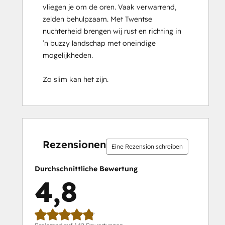
vliegen je om de oren. Vaak verwarrend, 
Certification
zelden behulpzaam. Met Twentse 
HubSpot Solutions Partner
nuchterheid brengen wij rust en richting in 
HubSpot Trainer Certification
’n buzzy landschap met oneindige 
Inbound
mogelijkheden.

Inbound Marketing
Inbound Marketing Optimization
Zo slim kan het zijn.
Inbound Sales
Integrating With HubSpot I: Foundations
Objectives-Based Onboarding
Platform Consulting
0 %
0 %
1 %
14 %
85 %
0 %
0 %
1 %
14 %
85 %
Revenue Operations
abgeschlossen
abgeschlossen
abgeschlossen
abgeschlossen
abgeschlossen
abgeschlossen
abgeschlossen
abgeschlossen
abgeschlossen
abgeschlosse
Sales Enablement
Rezensionen
Eine Rezension schreiben
Sales Management Training: Strategies
for Developing a Successful Modern
Durchschnittliche Bewertung
Sales Team
4,8
Salesforce Integration Certification
SEO
SEO II
Service Hub Software