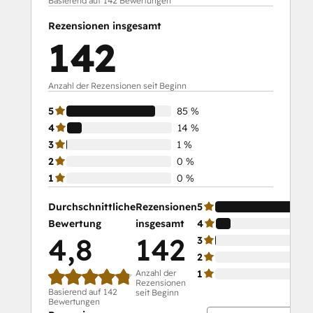
Basierend auf 142 Bewertungen
Social Media Marketing Certification
Rezensionen insgesamt
Course
142
Social Media Marketing Certification II
Anzahl der Rezensionen seit Beginn
5
85 %
4
14 %
3
1 %
2
0 %
1
0 %
Durchschnittliche
Rezensionen
5
Bewertung
insgesamt
4
4,8
142
3
2
Anzahl der
1
Rezensionen
Basierend auf 142
seit Beginn
Bewertungen