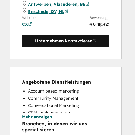
Antwerpen, Vlaanderen, BE
Enschede, OV, NL
Website
Bewertung
CX
4,8
(
142
)
Unternehmen kontaktieren
Angebotene Dienstleistungen
Account based marketing
Community Management
Conversational Marketing
CRM Implementation
Mehr anzeigen
CRM Migration
Branchen, in denen wir uns
Custom API Integrations
spezialisieren
Customer Marketing