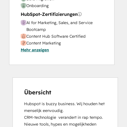
Onboarding
HubSpot-Zertifizierungen
AI for Marketing, Sales, and Service
Bootcamp
Content Hub Software Certified
Content Marketing
Mehr anzeigen
CRM Data Migration Certification
Data Integrations Certification
Digital Advertising
Digital Marketing
Email Marketing Certification
Frictionless Sales
Guided Client Onboarding
Übersicht
HubSpot Implementation for Partners
Hubspot is buzzy business. Wij houden het 
HubSpot Marketing Hub Software
menselijk eenvoudig.

Certification
CRM-technologie  verandert in rap tempo. 
HubSpot Reporting
Nieuwe tools, hypes en mogelijkheden 
HubSpot Sales Hub Software