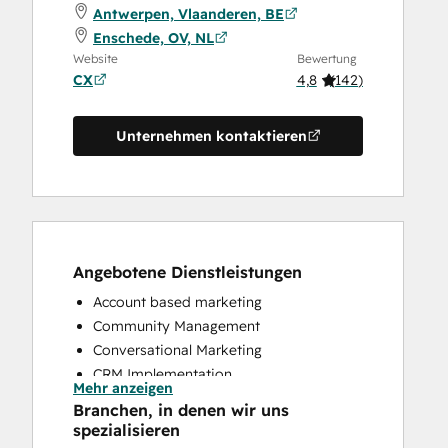
Antwerpen, Vlaanderen, BE
Enschede, OV, NL
Website
Bewertung
CX
4,8
(
142
)
Unternehmen kontaktieren
Angebotene Dienstleistungen
Account based marketing
Community Management
Conversational Marketing
CRM Implementation
Mehr anzeigen
CRM Migration
Branchen, in denen wir uns
Custom API Integrations
spezialisieren
Customer Marketing