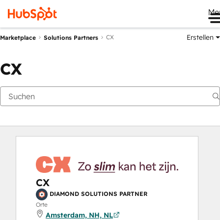
Me
Erstellen
CX
Marketplace
Solutions Partners
CX
CX
DIAMOND SOLUTIONS PARTNER
Orte
Amsterdam, NH, NL