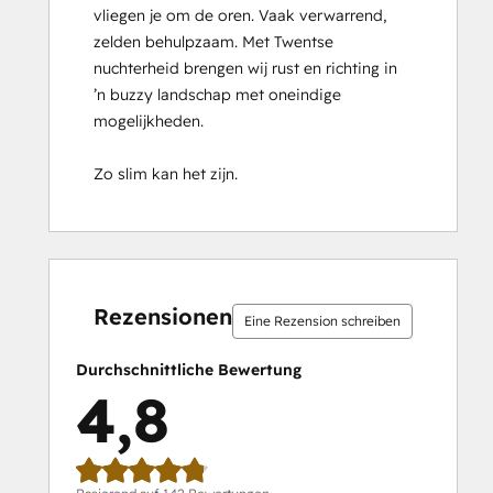
vliegen je om de oren. Vaak verwarrend, 
Certification
zelden behulpzaam. Met Twentse 
HubSpot Solutions Partner
nuchterheid brengen wij rust en richting in 
HubSpot Trainer Certification
’n buzzy landschap met oneindige 
Inbound
mogelijkheden.

Inbound Marketing
Inbound Marketing Optimization
Zo slim kan het zijn.
Inbound Sales
Integrating With HubSpot I: Foundations
Objectives-Based Onboarding
Platform Consulting
0 %
0 %
1 %
14 %
85 %
0 %
0 %
1 %
14 %
85 %
Revenue Operations
abgeschlossen
abgeschlossen
abgeschlossen
abgeschlossen
abgeschlossen
abgeschlossen
abgeschlossen
abgeschlossen
abgeschlossen
abgeschlosse
Sales Enablement
Rezensionen
Eine Rezension schreiben
Sales Management Training: Strategies
for Developing a Successful Modern
Durchschnittliche Bewertung
Sales Team
4,8
Salesforce Integration Certification
SEO
SEO II
Service Hub Software