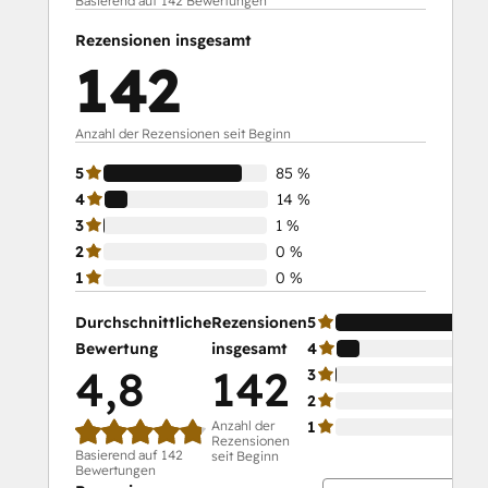
Basierend auf 142 Bewertungen
Social Media Marketing Certification
Rezensionen insgesamt
Course
142
Social Media Marketing Certification II
Anzahl der Rezensionen seit Beginn
5
85 %
4
14 %
3
1 %
2
0 %
1
0 %
Durchschnittliche
Rezensionen
5
Bewertung
insgesamt
4
4,8
142
3
2
Anzahl der
1
Rezensionen
Basierend auf 142
seit Beginn
Bewertungen