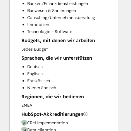
Banken/Finanzdienstleistungen
Customer Success Training
Bauwesen & Sanierungen
Customer Support Training
Consulting/Unternehmensberatung
Customer Survey and Analysis
Immobilien
Email Marketing
Technologie – Software
Full Inbound Marketing Services
Budgets, mit denen wir arbeiten
Help Desk Implementation
Knowledge Base Development
Jedes Budget
Paid Advertising
Sprachen, die wir unterstützen
Programmable Automation
Deutsch
Sales and Marketing Alignment
Englisch
Sales Coaching and Training
Französisch
Sales Enablement
Niederländisch
Website Design
Regionen, die wir bedienen
Website Development
Website Migration
EMEA
HubSpot-Akkreditierungen
CRM Implementation
Data Migration