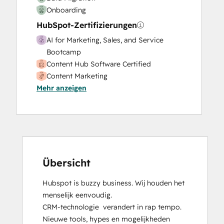
Onboarding
HubSpot-Zertifizierungen
AI for Marketing, Sales, and Service
Bootcamp
Content Hub Software Certified
Content Marketing
Mehr anzeigen
CRM Data Migration Certification
Data Integrations Certification
Digital Advertising
Digital Marketing
Email Marketing Certification
Frictionless Sales
Guided Client Onboarding
Übersicht
HubSpot Implementation for Partners
Hubspot is buzzy business. Wij houden het 
HubSpot Marketing Hub Software
menselijk eenvoudig.

Certification
CRM-technologie  verandert in rap tempo. 
HubSpot Reporting
Nieuwe tools, hypes en mogelijkheden 
HubSpot Sales Hub Software