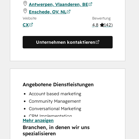
Antwerpen, Vlaanderen, BE
Enschede, OV, NL
Website
Bewertung
CX
4,8
(
142
)
Unternehmen kontaktieren
Angebotene Dienstleistungen
Account based marketing
Community Management
Conversational Marketing
CRM Implementation
Mehr anzeigen
CRM Migration
Branchen, in denen wir uns
Custom API Integrations
spezialisieren
Customer Marketing