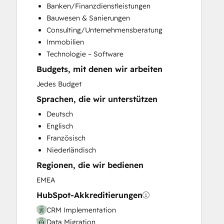
Banken/Finanzdienstleistungen
Customer Success Training
Bauwesen & Sanierungen
Customer Support Training
Consulting/Unternehmensberatung
Customer Survey and Analysis
Immobilien
Email Marketing
Technologie – Software
Full Inbound Marketing Services
Budgets, mit denen wir arbeiten
Help Desk Implementation
Knowledge Base Development
Jedes Budget
Paid Advertising
Sprachen, die wir unterstützen
Programmable Automation
Deutsch
Sales and Marketing Alignment
Englisch
Sales Coaching and Training
Französisch
Sales Enablement
Niederländisch
Website Design
Regionen, die wir bedienen
Website Development
Website Migration
EMEA
HubSpot-Akkreditierungen
CRM Implementation
Data Migration