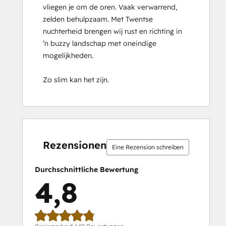
vliegen je om de oren. Vaak verwarrend, 
Certification
zelden behulpzaam. Met Twentse 
HubSpot Solutions Partner
nuchterheid brengen wij rust en richting in 
HubSpot Trainer Certification
’n buzzy landschap met oneindige 
Inbound
mogelijkheden.

Inbound Marketing
Inbound Marketing Optimization
Zo slim kan het zijn.
Inbound Sales
Integrating With HubSpot I: Foundations
Objectives-Based Onboarding
Platform Consulting
0 %
0 %
1 %
14 %
85 %
0 %
0 %
1 %
14 %
85 %
Revenue Operations
abgeschlossen
abgeschlossen
abgeschlossen
abgeschlossen
abgeschlossen
abgeschlossen
abgeschlossen
abgeschlossen
abgeschlossen
abgeschlosse
Sales Enablement
Rezensionen
Eine Rezension schreiben
Sales Management Training: Strategies
for Developing a Successful Modern
Durchschnittliche Bewertung
Sales Team
4,8
Salesforce Integration Certification
SEO
SEO II
Service Hub Software