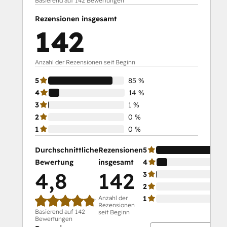
Basierend auf 142 Bewertungen
Social Media Marketing Certification
Rezensionen insgesamt
Course
142
Social Media Marketing Certification II
Anzahl der Rezensionen seit Beginn
5
85 %
4
14 %
3
1 %
2
0 %
1
0 %
Durchschnittliche
Rezensionen
5
Bewertung
insgesamt
4
4,8
142
3
2
Anzahl der
1
Rezensionen
Basierend auf 142
seit Beginn
Bewertungen