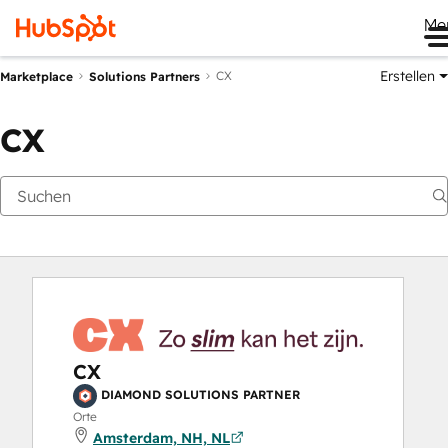
Me
Erstellen
CX
Marketplace
Solutions Partners
CX
CX
DIAMOND SOLUTIONS PARTNER
Orte
Amsterdam, NH, NL