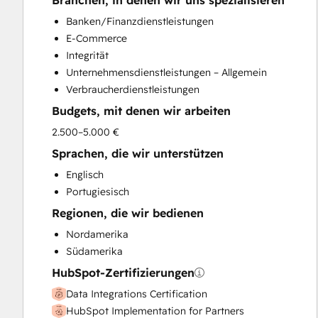
Branchen, in denen wir uns spezialisieren
HubSpot Onboarding
Banken/Finanzdienstleistungen
Sales and Marketing Alignment
E-Commerce
Sales Enablement
Integrität
Search Engine Optimization
Unternehmensdienstleistungen – Allgemein
Website Design
Verbraucherdienstleistungen
Budgets, mit denen wir arbeiten
2.500–5.000 €
Sprachen, die wir unterstützen
Englisch
Portugiesisch
Regionen, die wir bedienen
Nordamerika
Südamerika
HubSpot-Zertifizierungen
Data Integrations Certification
HubSpot Implementation for Partners