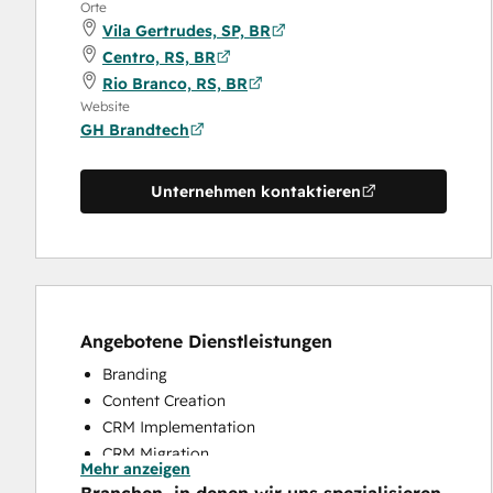
Orte
Vila Gertrudes, SP, BR
Centro, RS, BR
Rio Branco, RS, BR
Website
GH Brandtech
Unternehmen kontaktieren
Angebotene Dienstleistungen
Branding
Content Creation
CRM Implementation
CRM Migration
Mehr anzeigen
Full Inbound Marketing Services