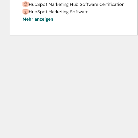
HubSpot Marketing Hub Software Certification
HubSpot Marketing Software
Mehr anzeigen
HubSpot Reporting
HubSpot Sales Hub Software Certification
HubSpot Solutions Partner
Inbound
Inbound Marketing
Objectives-Based Onboarding
Platform Consulting
Revenue Operations
Salesforce Integration Certification