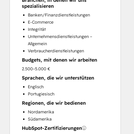
Branchen, in denen wir uns
HubSpot Onboarding
spezialisieren
Sales and Marketing Alignment
Banken/Finanzdienstleistungen
Sales Enablement
E-Commerce
Search Engine Optimization
Integrität
Website Design
Unternehmensdienstleistungen –
Allgemein
Verbraucherdienstleistungen
Budgets, mit denen wir arbeiten
2.500–5.000 €
Sprachen, die wir unterstützen
Englisch
Portugiesisch
Regionen, die wir bedienen
Nordamerika
Südamerika
HubSpot-Zertifizierungen