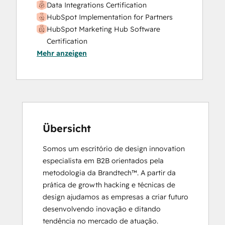
Data Integrations Certification
HubSpot Implementation for Partners
HubSpot Marketing Hub Software
Certification
Mehr anzeigen
HubSpot Marketing Software
HubSpot Reporting
HubSpot Sales Hub Software
Certification
HubSpot Solutions Partner
Inbound
Inbound Marketing
Übersicht
Objectives-Based Onboarding
Somos um escritório de design innovation 
Platform Consulting
especialista em B2B orientados pela 
Revenue Operations
metodologia da Brandtech™. A partir da 
Salesforce Integration Certification
prática de growth hacking e técnicas de 
design ajudamos as empresas a criar futuro 
desenvolvendo inovação e ditando 
tendência no mercado de atuação.