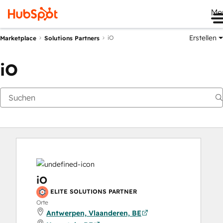
Me
Erstellen
iO
Marketplace
Solutions Partners
iO
iO
ELITE SOLUTIONS PARTNER
Orte
Antwerpen, Vlaanderen, BE