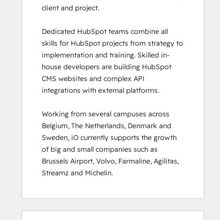
client and project. 

HubSpot Sales Hub Software
Certification
Dedicated HubSpot teams combine all 
HubSpot Solutions Partner
skills for HubSpot projects from strategy to 
HubSpot Trainer Certification
implementation and training. Skilled in-
Inbound
house developers are building HubSpot 
Inbound Marketing
CMS websites and complex API 
Inbound Marketing Optimization
integrations with external platforms.  

Inbound Sales
Integrating With HubSpot I: Foundations
Working from several campuses across 
Marketing Hub Demo
Belgium, The Netherlands, Denmark and 
Objectives-Based Onboarding
Sweden, iO currently supports the growth 
Platform Consulting
of big and small companies such as 
Revenue Operations
Brussels Airport, Volvo, Farmaline, Agilitas, 
Sales Enablement
Streamz and Michelin.
Sales Management Training: Strategies
for Developing a Successful Modern
Sales Team
Salesforce Integration Certification
0 %
0 %
0 %
8 %
92 %
0 %
0 %
0 %
8 %
92 %