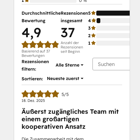
1
0 %
Durchschnittliche
Rezensionen
5
Bewertung
insgesamt
4
4,9
37
3
2
Anzahl der
1
Rezensionen
Basierend auf 37
seit Beginn
Bewertungen
Rezensionen
Alle Sterne
filtern:
Neueste zuerst
Sortieren:
5/5
18. Dez. 2025
Äußerst zugängliches Team mit
einem großartigen
kooperativen Ansatz
Die Zusammenarbeit mit dem