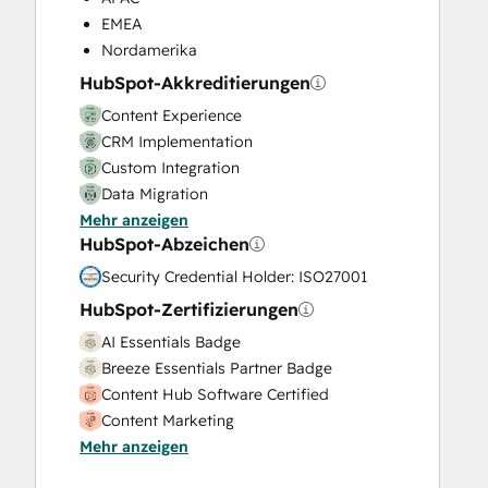
Video Production
EMEA
Website Design
Nordamerika
Website Development
HubSpot-Akkreditierungen
Website Migration
Content Experience
CRM Implementation
Custom Integration
Data Migration
Mehr anzeigen
Onboarding
HubSpot-Abzeichen
Service Implementation
Solutions Architecture Design
Security Credential Holder: ISO27001
HubSpot-Zertifizierungen
AI Essentials Badge
Breeze Essentials Partner Badge
Content Hub Software Certified
Content Marketing
Mehr anzeigen
CRM Data Migration Certification
Data Integrations Certification