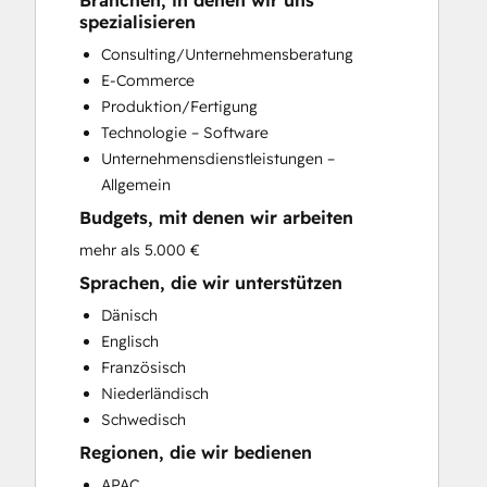
Branchen, in denen wir uns
CRM Implementation
spezialisieren
CRM Migration
Consulting/Unternehmensberatung
Custom API Integrations
E-Commerce
Customer Marketing
Produktion/Fertigung
Customer Success Training
Technologie – Software
Customer Support Training
Unternehmensdienstleistungen –
Customer Survey and Analysis
Allgemein
Email Marketing
Budgets, mit denen wir arbeiten
Full Inbound Marketing Services
Help Desk Implementation
mehr als 5.000 €
HubSpot Onboarding
Sprachen, die wir unterstützen
Knowledge Base Development
Dänisch
Paid Advertising
Englisch
Programmable Automation
Französisch
Sales and Marketing Alignment
Niederländisch
Sales Coaching and Training
Schwedisch
Sales Enablement
Regionen, die wir bedienen
Search Engine Optimization
Social Media
APAC