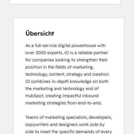
Digital Advertising
Digital Marketing
Email Marketing Certification
Email Marketing Certification
Frictionless Sales
Übersicht
Guided Client Onboarding
As a full-service digital powerhouse with 
HubSpot Architecture I: Data Models and
over 2000 experts, iO is a reliable partner 
APIs
for companies looking to strengthen their 
HubSpot Architecture II: Content and
position in the fields of marketing, 
Messaging Tools
technology, content, strategy and creation. 

HubSpot CMS for Developers II
iO combines in-depth knowledge on both 
HubSpot Content Hub Software
the marketing and technology end of 
HubSpot Email Marketing Software
HubSpot, creating impactful inbound 
Certification
marketing strategies from end-to-end. 

HubSpot Implementation for Partners
HubSpot Marketing Hub Software
Teams of marketing specialists, developers, 
Certification
copywriters and designers work side by 
HubSpot Marketing Software
side to meet the specific demands of every 
HubSpot Reporting