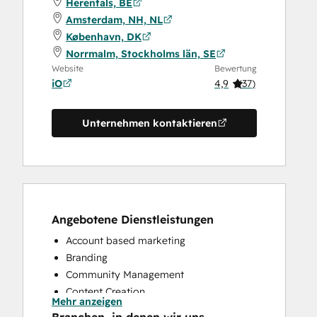
Herentals, BE
Amsterdam, NH, NL
København, DK
Norrmalm, Stockholms län, SE
Website
Bewertung
iO
4,9
(
37
)
Unternehmen kontaktieren
Angebotene Dienstleistungen
Account based marketing
Branding
Community Management
Content Creation
Mehr anzeigen
Conversational Marketing