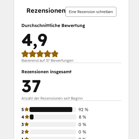
SEO
abgeschlossen
abgeschlossen
abgeschlossen
abgeschlossen
abgeschlossen
abgeschlossen
abgeschlossen
abgeschlossen
abgeschlossen
abgeschloss
SEO II
Rezensionen
Eine Rezension schreiben
Service Hub Demo Certification
Service Hub Software
Durchschnittliche Bewertung
Social Media Marketing Certification
4,9
Course
Social Media Marketing Certification II
Solutions Architecture Foundations
Basierend auf 37 Bewertungen
Rezensionen insgesamt
37
Anzahl der Rezensionen seit Beginn
5
92 %
4
8 %
3
0 %
2
0 %