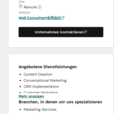
Orte
Remote
Website
Well Consultant合同会社
Unternehmen kontaktieren
Angebotene Dienstleistungen
Content Creation
Conversational Marketing
CRM Implementation
Customer Marketing
Mehr anzeigen
Customer Survey and Analysis
Branchen, in denen wir uns spezialisieren
Email Marketing
Marketing-Services
Full Inbound Marketing Services