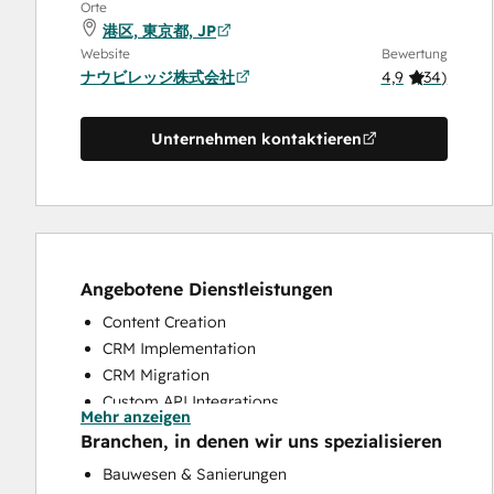
Orte
港区, 東京都, JP
Website
Bewertung
ナウビレッジ株式会社
4,9
(
34
)
Unternehmen kontaktieren
Angebotene Dienstleistungen
Content Creation
CRM Implementation
CRM Migration
Custom API Integrations
Mehr anzeigen
Email Marketing
Branchen, in denen wir uns spezialisieren
Full Inbound Marketing Services
Bauwesen & Sanierungen
HubSpot Onboarding