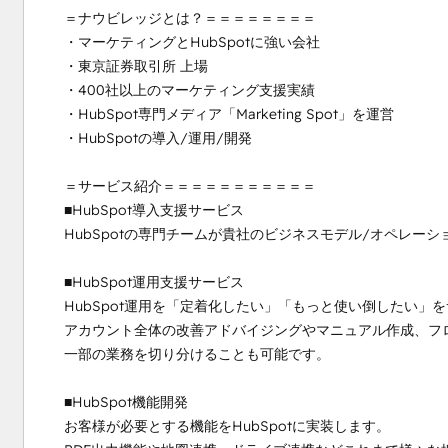
＝ナウビレッジとは？＝＝＝＝＝＝＝＝

・マーケティングとHubSpotに強い会社

・東京証券取引所 上場

・400社以上のマーケティング支援実績

・HubSpot専門メディア「Marketing Spot」を運営

・HubSpotの導入/運用/開発

＝サービス紹介＝＝＝＝＝＝＝＝＝＝＝

■HubSpot導入支援サービス

HubSpotの専門チームが貴社のビジネスモデル/オペレー
■HubSpot運用支援サービス

HubSpot運用を「定着化したい」「もっと使い倒したい」を
アカウント全体の改善アドバイジングやマニュアル作成、フ
一部の業務を切り分けることも可能です。

■HubSpot機能開発

お客様が必要とする機能をHubSpotに実装します。
