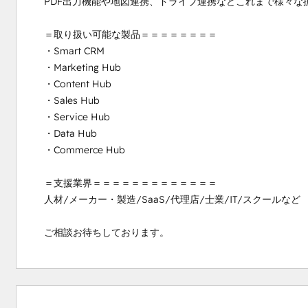
PDF出力機能や地図連携、ドライブ連携などこれまで様々な
＝取り扱い可能な製品＝＝＝＝＝＝＝＝

・Smart CRM

・Marketing Hub

・Content Hub

・Sales Hub

・Service Hub

・Data Hub

・Commerce Hub

＝支援業界＝＝＝＝＝＝＝＝＝＝＝＝＝

人材/メーカー・製造/SaaS/代理店/士業/IT/スクールなど

ご相談お待ちしております。
0 %
0 %
3 %
3 %
94 %
abgeschlossen
abgeschlossen
abgeschlossen
abgeschlossen
abgeschlossen