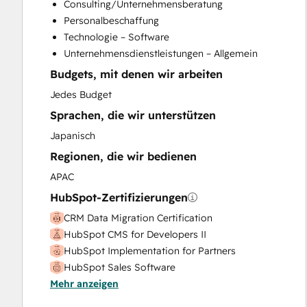
Consulting/Unternehmensberatung
Paid Advertising
Personalbeschaffung
Sales and Marketing Alignment
Technologie – Software
Search Engine Optimization
Unternehmensdienstleistungen – Allgemein
Social Media
Budgets, mit denen wir arbeiten
Website Design
Website Development
Jedes Budget
Website Migration
Sprachen, die wir unterstützen
Japanisch
Regionen, die wir bedienen
APAC
HubSpot-Zertifizierungen
CRM Data Migration Certification
HubSpot CMS for Developers II
HubSpot Implementation for Partners
HubSpot Sales Software
Mehr anzeigen
HubSpot Solutions Partner
Inbound