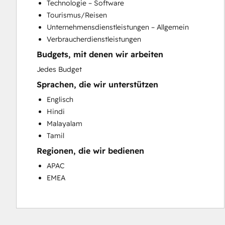
Technologie – Software
Full Inbound Marketing Services
Tourismus/Reisen
HubSpot Onboarding
Unternehmensdienstleistungen – Allgemein
Paid Advertising
Verbraucherdienstleistungen
Sales and Marketing Alignment
Budgets, mit denen wir arbeiten
Search Engine Optimization
Social Media
Jedes Budget
Video Production
Sprachen, die wir unterstützen
Website Design
Englisch
Website Development
Hindi
Website Migration
Malayalam
Tamil
Regionen, die wir bedienen
APAC
EMEA