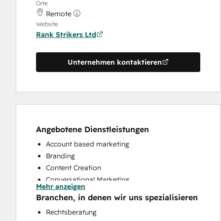
Orte
Remote
Website
Rank Strikers Ltd
Unternehmen kontaktieren
Angebotene Dienstleistungen
Account based marketing
Branding
Content Creation
Conversational Marketing
Mehr anzeigen
CRM Implementation
Branchen, in denen wir uns spezialisieren
Customer Marketing
Rechtsberatung
Email Marketing