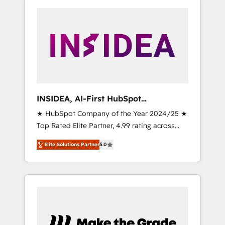
INSIDEA, AI-First HubSpot
Onboarding & RevOps
★ HubSpot Company of the Year 2024/25 ★
Top Rated Elite Partner, 4.99 rating across
500+ reviews ★ 100+ HubSpot Certified
Elite Solutions Partner
5.0
Experts & Trainers across the team ★ 1,500+
implementations across five continents ★ AI-
First, RevOps-led, Onboarding obsessed
INSIDEA helps growing companies turn
HubSpot into a revenue engine. We onboard
your team, migrate your data, and build AI-
powered workflows that drive adoption from