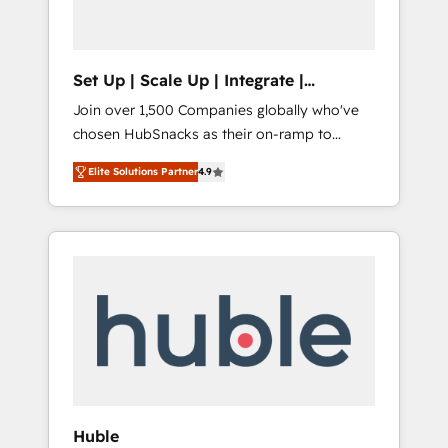
called us “the partner of the future.” Others
agree it is proof of trust built through
measurable impact.
Set Up | Scale Up | Integrate |
HubSnacks FlexPlan
Join over 1,500 Companies globally who've
chosen HubSnacks as their on-ramp to
HubSpot since 2014 Simple pay-as-you-go
Elite Solutions Partner
4.9
plans that accelerate value... 1️⃣ Set Up |
Onboarding New or Check-fixing existing
HubSpot portals 2️⃣ Scale Up | 100% HubSpot
Task Execution... Global 24/7 ... All Experts 3️⃣
Integrate | your entire Tech Stack with
Custom Integrations Slash months from your
API Integration project... ⬅️ Click "Contact
Business" ⬅️ to access 150+ Kickstart
Integration templates that put HubSpot in
the center of your tech stack, syncing... 🛍️
Shopify or WooCommerce 💲 Stripe or
Huble
Paypal 💰 Sage or Netsuite 🤖 Google or