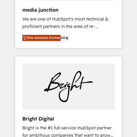
media junction
We are one of HubSpot's most technical &
proficient partners in the area of re-
platforming, website design & development.
Elite Solutions Partner
5.0
We specialize in multi-hub implementations
for mid-market & enterprise companies. We
are woman-owned, powered by coffee, and
we ❤️ dogs. We produce award-winning work
for our clients. 🏆2023 Technical Expertise
Impact Award 🏆2022 Technical Expertise
Impact Award 🏆2022 Platform Migration
Excellence Impact Award 🏆2020 Elite
Solutions Partner 🏆2019 Integrations
HubSpot Impact Award 🏆2019 Marketing
Enablement HubSpot Impact Award 🏆2018
Bright Digital
Website Design HubSpot Impact Award 🏆
Bright is the #1 full-service HubSpot partner
2017 Website Design HubSpot Impact Award
for ambitious companies that want to grow
🏆2016 Growth-Driven Design Agency of the