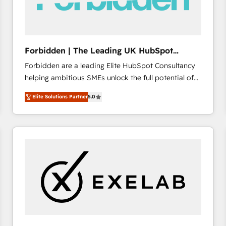
across offices and consulting teams in the UK, USA,
Canada, Germany, France, Belgium, Singapore, and
South Africa. Certified compliant with ISO/IEC
27001:2022 and ISO 9001:2015 across all seven
Forbidden | The Leading UK HubSpot
international offices and 175+ employees.
Consultancy
Forbidden are a leading Elite HubSpot Consultancy
helping ambitious SMEs unlock the full potential of
HubSpot. Too many businesses invest in HubSpot
Elite Solutions Partner
5.0
but never see the ROI they expected due to poor
adoption, messy data, and disconnected teams
getting in the way. That’s where we come in. We
partner with scaling businesses across the UK to
design, implement, and optimise HubSpot so it
actually drives revenue, not just reports on it. Our
services include: - Choosing the right HubSpot
package for your business - Full CRM, Marketing, and
Sales Hub implementations - Custom dashboards
and reporting - Workflow automation and data
clean-up - Sales enablement and team training -