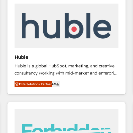
experts in marketing automation, growth, revops,
CRM and webdesign (We focus on EMEA - USA
customers).
Huble
Huble is a global HubSpot, marketing, and creative
consultancy working with mid-market and enterprise
businesses. We go beyond implementation, shaping
Elite Solutions Partner
4.9
the strategy, processes, and teams that turn
HubSpot into a genuine growth engine. Named
HubSpot's Global Partner of the Year in 2024,
consistently ranked among their top 5 partners
worldwide, and with over 15 years in the ecosystem,
Huble has built a track record that speaks for itself.
One company, one operating model, delivering