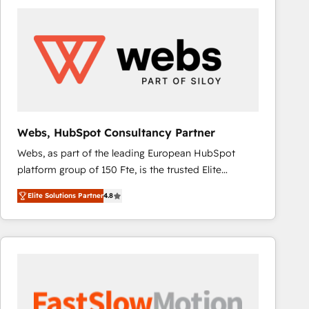
accelerate ROI across every HubSpot Hub. 🧭 From
multi-region migrations to AI-powered automation,
we turn complexity into clarity, human at global
scale. 🏆 HubSpot’s CEO called us “the partner of the
future.” Others agree it is proof of trust built through
measurable impact.
Webs, HubSpot Consultancy Partner
Webs, as part of the leading European HubSpot
platform group of 150 Fte, is the trusted Elite
HubSpot CRM Partner offering you a roadmap on
Elite Solutions Partner
4.8
maximizing EBITDA and achieving Commercial
Excellence. With our targeted processes, we
strengthen your digital transformation and minimize
costs. As HubSpot's Advanced Accredited CRM
Implementation partner, we provide expertise to
drive your business forward. Since 2015 we are fully
dedicated to HubSpot and with an experienced