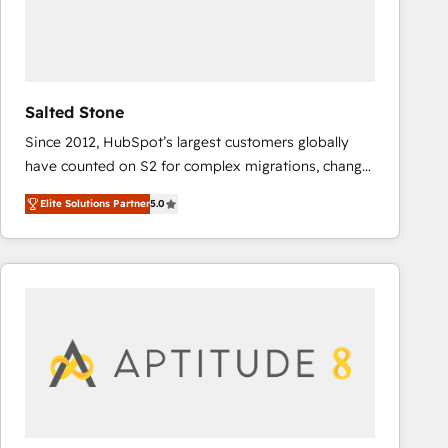
Salted Stone
Since 2012, HubSpot’s largest customers globally
have counted on S2 for complex migrations, change
management, systems integration, and creative
Elite Solutions Partner
5.0
solutions that deliver measurable impact and
transform brand experiences As one of the few full-
service creative agencies in the HubSpot
ecosystem, we blend strategy, technology, & award-
winning design to build scalable, globally
regionalized HubSpot websites, integrated
marketing campaigns, & RevOps frameworks that
fuel long-term success We connect the entire
customer lifecycle through seamless integrations,
ensure long-term adoption with change-