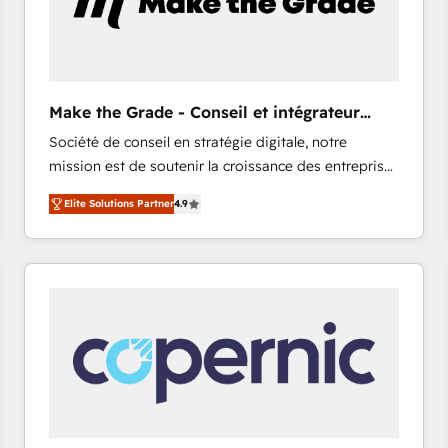
Make the Grade - Conseil et intégrateur
HubSpot
Société de conseil en stratégie digitale, notre
mission est de soutenir la croissance des entreprises
B2B à travers l’acquisition de nouveaux clients,
Elite Solutions Partner
4.9
l'intégration CRM et le développement des revenus
auprès de vos comptes existants. En France et à
l'international, nous travaillons avec des ETI
ambitieuses, des grands groupes voulant aller au-
delà d’une simple transformation digitale et des
startups florissantes. Nos 3 grandes expertises sont :
➤ L’intégration de CRM et de méthodologie RevOps
pour aligner les équipes marketing, commerciales et
support client (data migration, synchronisation API,
audit et maintenance) ➤ La création de sites internet