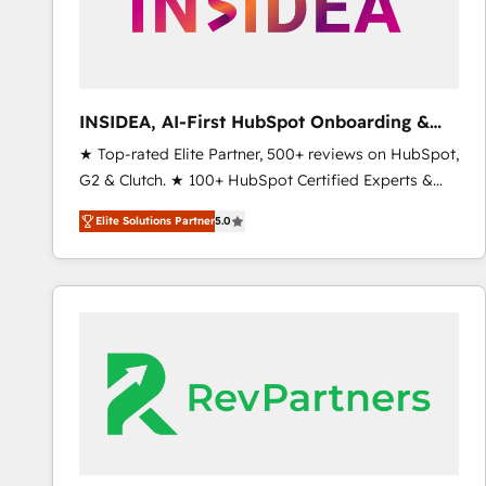
INSIDEA, AI-First HubSpot Onboarding &
RevOps
★ Top-rated Elite Partner, 500+ reviews on HubSpot,
G2 & Clutch. ★ 100+ HubSpot Certified Experts &
Trainers across the team ★ 1,500+ implementations
Elite Solutions Partner
5.0
across five continents ★ AI-First, RevOps-led,
Onboarding obsessed ★ Company of the Year
2024/25 INSIDEA helps growing companies turn
HubSpot into a revenue engine. We onboard your
team, migrate your data, and build AI-powered
workflows that drive adoption from week one, in
your time zone. What we do ➤ Onboarding: Live in
weeks, with workflows built around your business,
not a template. ➤ Migration: Move from any legacy
CRM. Zero downtime, full data integrity. ➤