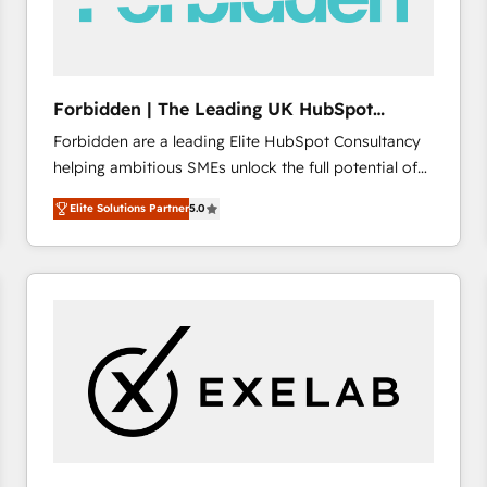
across offices and consulting teams in the UK, USA,
Canada, Germany, France, Belgium, Singapore, and
South Africa. Certified compliant with ISO/IEC
27001:2022 and ISO 9001:2015 across all seven
Forbidden | The Leading UK HubSpot
international offices and 175+ employees.
Consultancy
Forbidden are a leading Elite HubSpot Consultancy
helping ambitious SMEs unlock the full potential of
HubSpot. Too many businesses invest in HubSpot
Elite Solutions Partner
5.0
but never see the ROI they expected due to poor
adoption, messy data, and disconnected teams
getting in the way. That’s where we come in. We
partner with scaling businesses across the UK to
design, implement, and optimise HubSpot so it
actually drives revenue, not just reports on it. Our
services include: - Choosing the right HubSpot
package for your business - Full CRM, Marketing, and
Sales Hub implementations - Custom dashboards
and reporting - Workflow automation and data
clean-up - Sales enablement and team training -