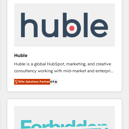
experts in marketing automation, growth, revops,
CRM and webdesign (We focus on EMEA - USA
customers).
Huble
Huble is a global HubSpot, marketing, and creative
consultancy working with mid-market and enterprise
businesses. We go beyond implementation, shaping
Elite Solutions Partner
4.9
the strategy, processes, and teams that turn
HubSpot into a genuine growth engine. Named
HubSpot's Global Partner of the Year in 2024,
consistently ranked among their top 5 partners
worldwide, and with over 15 years in the ecosystem,
Huble has built a track record that speaks for itself.
One company, one operating model, delivering