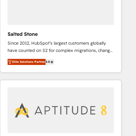
Salted Stone
Since 2012, HubSpot’s largest customers globally
have counted on S2 for complex migrations, change
management, systems integration, and creative
Elite Solutions Partner
5.0
solutions that deliver measurable impact and
transform brand experiences As one of the few full-
service creative agencies in the HubSpot
ecosystem, we blend strategy, technology, & award-
winning design to build scalable, globally
regionalized HubSpot websites, integrated
marketing campaigns, & RevOps frameworks that
fuel long-term success We connect the entire
customer lifecycle through seamless integrations,
ensure long-term adoption with change-