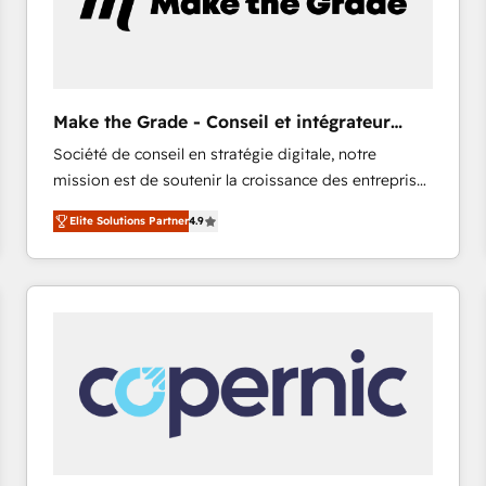
Make the Grade - Conseil et intégrateur
HubSpot
Société de conseil en stratégie digitale, notre
mission est de soutenir la croissance des entreprises
B2B à travers l’acquisition de nouveaux clients,
Elite Solutions Partner
4.9
l'intégration CRM et le développement des revenus
auprès de vos comptes existants. En France et à
l'international, nous travaillons avec des ETI
ambitieuses, des grands groupes voulant aller au-
delà d’une simple transformation digitale et des
startups florissantes. Nos 3 grandes expertises sont :
➤ L’intégration de CRM et de méthodologie RevOps
pour aligner les équipes marketing, commerciales et
support client (data migration, synchronisation API,
audit et maintenance) ➤ La création de sites internet