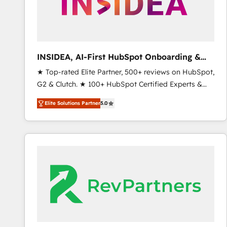
INSIDEA, AI-First HubSpot Onboarding &
RevOps
★ Top-rated Elite Partner, 500+ reviews on HubSpot,
G2 & Clutch. ★ 100+ HubSpot Certified Experts &
Trainers across the team ★ 1,500+ implementations
Elite Solutions Partner
5.0
across five continents ★ AI-First, RevOps-led,
Onboarding obsessed ★ Company of the Year
2024/25 INSIDEA helps growing companies turn
HubSpot into a revenue engine. We onboard your
team, migrate your data, and build AI-powered
workflows that drive adoption from week one, in
your time zone. What we do ➤ Onboarding: Live in
weeks, with workflows built around your business,
not a template. ➤ Migration: Move from any legacy
CRM. Zero downtime, full data integrity. ➤