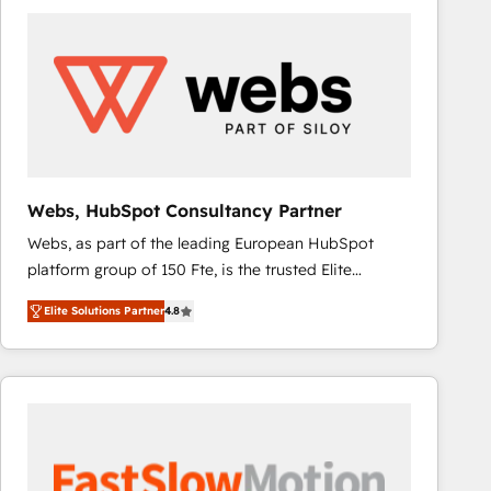
accelerate ROI across every HubSpot Hub. 🧭 From
multi-region migrations to AI-powered automation,
we turn complexity into clarity, human at global
scale. 🏆 HubSpot’s CEO called us “the partner of the
future.” Others agree it is proof of trust built through
measurable impact.
Webs, HubSpot Consultancy Partner
Webs, as part of the leading European HubSpot
platform group of 150 Fte, is the trusted Elite
HubSpot CRM Partner offering you a roadmap on
Elite Solutions Partner
4.8
maximizing EBITDA and achieving Commercial
Excellence. With our targeted processes, we
strengthen your digital transformation and minimize
costs. As HubSpot's Advanced Accredited CRM
Implementation partner, we provide expertise to
drive your business forward. Since 2015 we are fully
dedicated to HubSpot and with an experienced