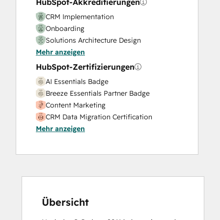
HubSpot-Akkreditierungen
CRM Implementation
Onboarding
Solutions Architecture Design
Mehr anzeigen
HubSpot-Zertifizierungen
AI Essentials Badge
Breeze Essentials Partner Badge
Content Marketing
CRM Data Migration Certification
Mehr anzeigen
Data Integrations Certification
Digital Marketing
Email Marketing Certification
Email Marketing Certification
Frictionless Sales
Guided Client Onboarding
HubSpot Architecture I: Data Models and
Übersicht
APIs