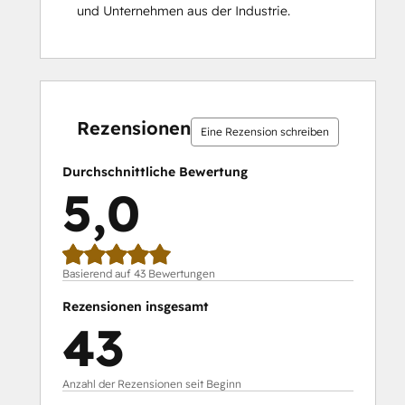
und Unternehmen aus der Industrie.
Platform Consulting
Revenue Operations
Sales Enablement
Sales Hub Implementation
0 %
0 %
0 %
2 %
98 %
0 %
0 %
0 %
2 %
98 %
Salesforce Integration Certification
abgeschlossen
abgeschlossen
abgeschlossen
abgeschlossen
abgeschlossen
abgeschlossen
abgeschlossen
abgeschlossen
abgeschlossen
abgeschlos
SEO
Rezensionen
Eine Rezension schreiben
SEO II
Service Hub Software
Durchschnittliche Bewertung
Social Media Marketing Certification
5,0
Course
Social Media Marketing Certification II
Solutions Architecture Foundations
Basierend auf 43 Bewertungen
Rezensionen insgesamt
43
Anzahl der Rezensionen seit Beginn