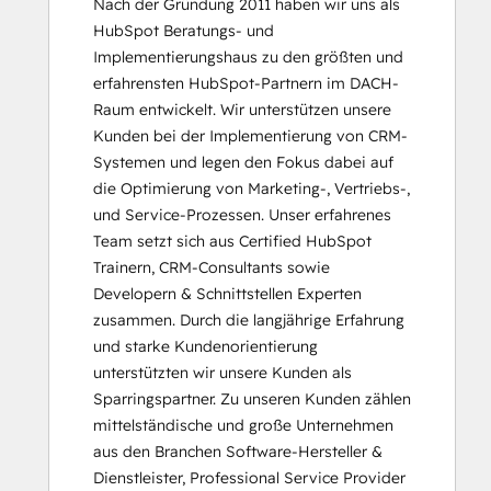
Nach der Gründung 2011 haben wir uns als 
HubSpot Architecture II: Content and
HubSpot Beratungs- und 
Messaging Tools
Implementierungshaus zu den größten und 
HubSpot CMS for Developers II
erfahrensten HubSpot-Partnern im DACH-
HubSpot Content Hub Software
Raum entwickelt. Wir unterstützen unsere 
HubSpot Implementation for Partners
Kunden bei der Implementierung von CRM-
HubSpot Marketing Hub Software
Systemen und legen den Fokus dabei auf 
Certification
die Optimierung von Marketing-, Vertriebs-, 
HubSpot Marketing Software
und Service-Prozessen. Unser erfahrenes 
HubSpot Reporting
Team setzt sich aus Certified HubSpot 
HubSpot Sales Hub Software
Trainern, CRM-Consultants sowie 
Certification
Developern & Schnittstellen Experten 
HubSpot Sales Software
zusammen. Durch die langjährige Erfahrung 
HubSpot Solutions Partner
und starke Kundenorientierung 
Inbound
unterstützten wir unsere Kunden als 
Inbound Marketing
Sparringspartner. Zu unseren Kunden zählen 
Inbound Sales
mittelständische und große Unternehmen 
Integrating With HubSpot I: Foundations
aus den Branchen Software-Hersteller & 
Marketing Hub Implementation
Dienstleister, Professional Service Provider 
Objectives-Based Onboarding