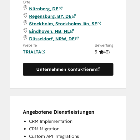
Orte
Nürnberg, DE
Regensburg, BY, DE
Stockholm, Stockholms län, SE
Eindhoven, NB, NL
Düsseldorf, NRW, DE
Website
Bewertung
TRIALTA
5
(
43
)
Unternehmen kontaktieren
Angebotene Dienstleistungen
CRM Implementation
CRM Migration
Custom API Integrations