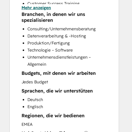
Customer Success Training
Mehr anzeigen
Customer Support Training
Branchen, in denen wir uns
Customer Survey and Analysis
spezialisieren
Help Desk Implementation
Consulting/Unternehmensberatung
Knowledge Base Development
Datenverarbeitung & -Hosting
Programmable Automation
Produktion/Fertigung
Sales and Marketing Alignment
Technologie – Software
Sales Coaching and Training
Unternehmensdienstleistungen –
Sales Enablement
Allgemein
Website Design
Budgets, mit denen wir arbeiten
Website Development
Website Migration
Jedes Budget
Sprachen, die wir unterstützen
Deutsch
Englisch
Regionen, die wir bedienen
EMEA