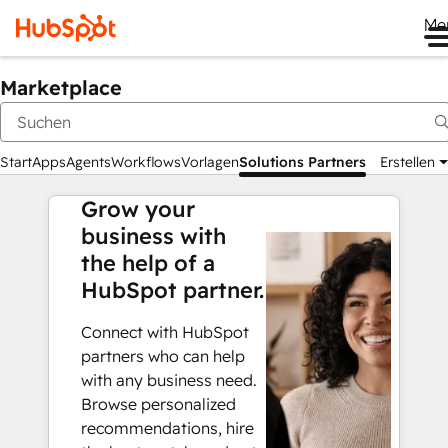
Me
Marketplace
Start
Apps
Agents
Workflows
Vorlagen
Solutions Partners
Erstellen
Grow your
business with
the help of a
HubSpot partner.
Connect with HubSpot
partners who can help
with any business need.
Browse personalized
recommendations, hire