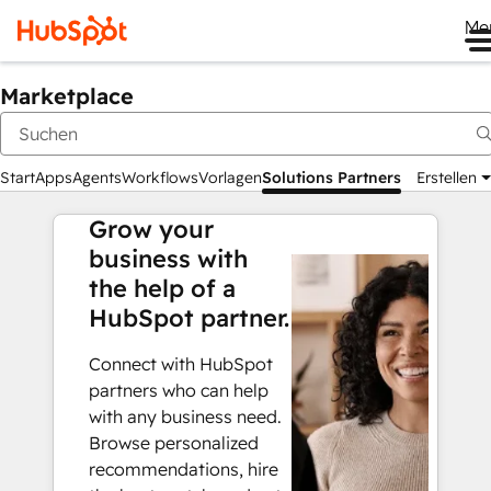
Me
Marketplace
Start
Apps
Agents
Workflows
Vorlagen
Solutions Partners
Erstellen
Grow your
business with
the help of a
HubSpot partner.
Connect with HubSpot
partners who can help
with any business need.
Browse personalized
recommendations, hire