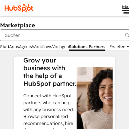
Me
Marketplace
Start
Apps
Agents
Workflows
Vorlagen
Solutions Partners
Erstellen
Grow your
business with
the help of a
HubSpot partner.
Connect with HubSpot
partners who can help
with any business need.
Browse personalized
recommendations, hire