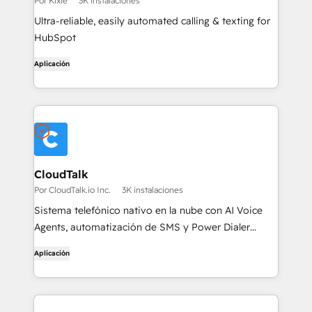
Por Kixie
3K instalaciones
Ultra-reliable, easily automated calling & texting for
HubSpot
Aplicación
CloudTalk
Por CloudTalk.io Inc.
3K instalaciones
Sistema telefónico nativo en la nube con AI Voice
Agents, automatización de SMS y Power Dialer
multilínea. Registra llamadas, mensajes de texto y
Aplicación
grabaciones directamente en las propiedades de
HubSpot.