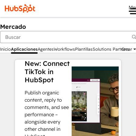
Me
Mercado
Inicio
Aplicaciones
Agentes
Workflows
Plantillas
Solutions Partners
Crear
New: Connect
TikTok in
HubSpot
Publish organic
content, reply to
comments, and see
performance –
alongside every
other channel in