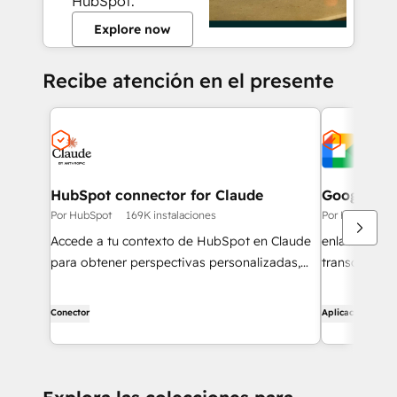
HubSpot.
Explore now
Recibe atención en el presente
HubSpot connector for Claude
Google Me
Por HubSpot
169K instalaciones
Por HubSpot
Accede a tu contexto de HubSpot en Claude
enlaces a re
para obtener perspectivas personalizadas,
transcripci
visualizaciones y para crear y actualizar tus
registros de CRM.
Conector
Aplicación