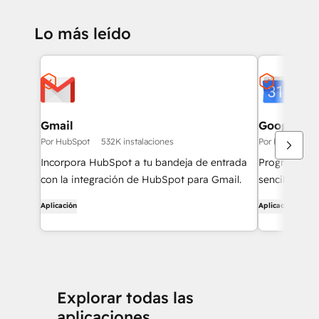
Lo más leído
Gmail
Google Ca
Por HubSpot
532K instalaciones
Por HubSpot
Incorpora HubSpot a tu bandeja de entrada
Programa re
con la integración de HubSpot para Gmail.
sencilla con
Google.
Aplicación
Aplicación
Explorar todas las
aplicaciones