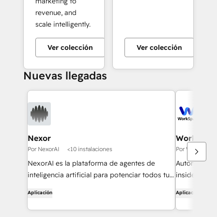
marketing to
revenue, and
scale intelligently.
Ver colección
Ver colección
+10
Nuevas llegadas
Nexor
WorkSpan
Por NexorAI
<10 instalaciones
Por WorkSpan
NexorAI es la plataforma de agentes de
Automate co-
inteligencia artificial para potenciar todos tus
inside HubS
flujos de ventas
Aplicación
Aplicación