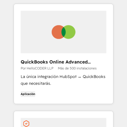
QuickBooks Online Advanced
Automation
Por HelloCODER LLP
Más de 500 instalaciones
La única integración HubSpot ↔ QuickBooks
que necesitarás.
Aplicación