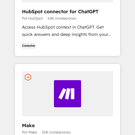
HubSpot connector for ChatGPT
Por HubSpot
64K instalaciones
Access HubSpot context in ChatGPT. Get
quick answers and deep insights from your
HubSpot context. From lightweight daily
Conector
tasks to doctorate-level research, right in
ChatGPT. No coding required.
Make
Por Make
50K instalaciones