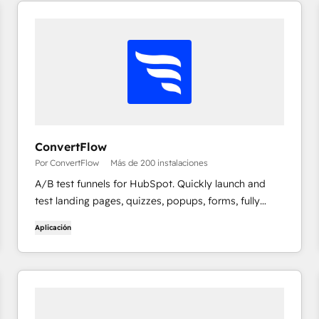
ConvertFlow
Por ConvertFlow
Más de 200 instalaciones
A/B test funnels for HubSpot. Quickly launch and
test landing pages, quizzes, popups, forms, fully
integrated with HubSpot. 400+ funnel templates.
Aplicación
Remix with Ai.