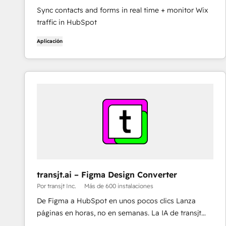
Sync contacts and forms in real time + monitor Wix
traffic in HubSpot
Aplicación
transjt.ai – Figma Design Converter
Por transjt Inc.
Más de 600 instalaciones
De Figma a HubSpot en unos pocos clics Lanza
páginas en horas, no en semanas. La IA de transjt
convierte tus diseños de Figma en un tema