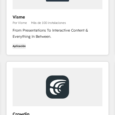
Visme
Por Visme
Más de 100 instalaciones
From Presentations To Interactive Content &
Everything In Between.
Aplicación
Crowdin