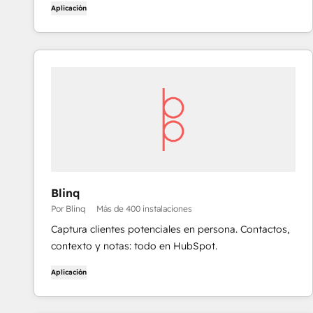
Aplicación
personalizado de HubSpot con hasta el 80% del
código listo - tú sólo perfecciona los detalles finales.
Blinq
Por Blinq
Más de 400 instalaciones
Captura clientes potenciales en persona. Contactos,
contexto y notas: todo en HubSpot.
Aplicación