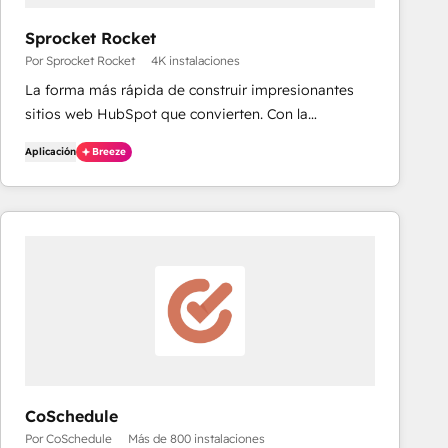
Sprocket Rocket
Por Sprocket Rocket
4K instalaciones
La forma más rápida de construir impresionantes
sitios web HubSpot que convierten. Con la
simplicidad de arrastrar y soltar, la asistencia de la
Aplicación
Breeze
IA y los módulos probados en batalla, Sprocket
Rocket transforma tus ideas en páginas listas para el
lanzamiento más rápido de lo que nunca creíste
posible.
CoSchedule
Por CoSchedule
Más de 800 instalaciones