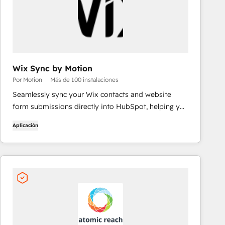
Wix Sync by Motion
Por Motion
Más de 100 instalaciones
Seamlessly sync your Wix contacts and website
form submissions directly into HubSpot, helping you
streamline lead management and automate follow-
Aplicación
up.