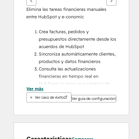
Elimina las tareas financieras manuales 
entre HubSpot y e-conomic
Crea facturas, pedidos y 
presupuestos directamente desde los 
acuerdos de HubSpot
Sincroniza automáticamente clientes, 
productos y datos financieros
Consulta las actualizaciones 
financieras en tiempo real en 
HubSpot sin tener que cambiar de 
Ver más
plataforma
Ver caso de éxito
Configura facturas fraccionadas, 
Ver guía de configuración
vistas previas de borradores y 
escenarios de facturación avanzados
Repite al instante las 
sincronizaciones fallidas con un solo 
clic
Características