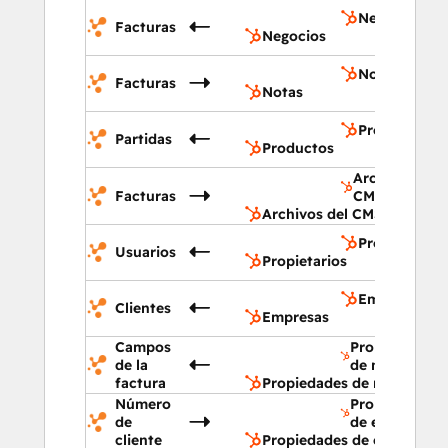
Negocios
Facturas
Negocios
Notas
Facturas
Notas
Productos
Partidas
Productos
Archivos del
Facturas
CMS
Archivos del CMS
Propietarios
Usuarios
Propietarios
Empresas
Clientes
Empresas
Campos
Propiedades
de la
de negocio
factura
Propiedades de negocio
Número
Propiedades
de
de empresa
cliente
Propiedades de empresa