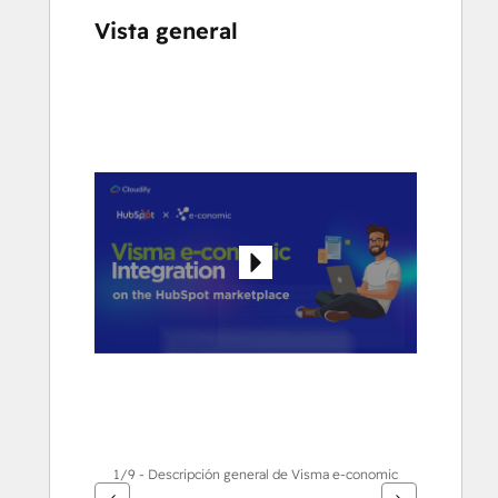
Vista general
Utiliza
las
teclas
de
flecha
para
ver
otros
elementos
1/9 - Descripción general de Visma e-conomic