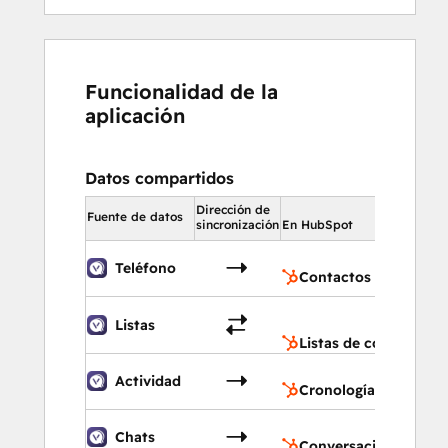
Funcionalidad de la
aplicación
Datos compartidos
Dirección de
En HubSpo
Fuente de datos
sincronización
En HubSpot
Contac
Teléfono
Contactos
Listas d
Listas
contact
Listas de contactos
Cronol
Actividad
Cronología
Conver
Chats
Conversaciones