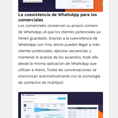
todas las conversaciones se 
sincronizan con HubSpot
La coexistencia de WhatsApp para los
Genera más clientes potenciales con 
comerciales
un CPL más bajo gracias a 
los 
Los comerciales conservan su propio número
anuncios «Click-to-WhatsApp» y 
de WhatsApp, el que los clientes potenciales ya
atribuye cada conversación a la 
tienen guardado. Gracias a la coexistencia de
campaña de Meta adecuada
WhatsApp con Vira, ahora pueden llegar a más
Conecta WhatsApp con la bandeja de 
clientes potenciales, ejecutar secuencias y
entrada o el servicio de atención al 
mantener el avance de los acuerdos, todo ello
cliente de HubSpot, e implementa sin 
desde la misma aplicación de WhatsApp que
problemas 
los agentes de atención 
utilizan a diario. Todas las conversaciones se
al cliente de Breeze
 en WhatsApp.
sincronizan automáticamente con la cronología
de contactos de HubSpot.
¿Funciona Vira con mi plan 
de HubSpot? 
Sí, Vira funciona con todos los planes de 
HubSpot, incluidos los planes Free y 