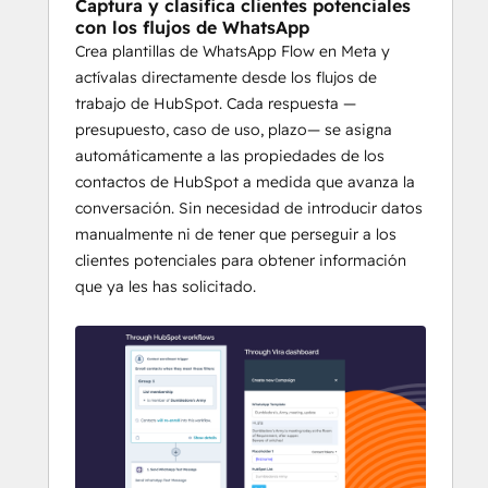
Captura y clasifica clientes potenciales
la introducción manual de datos y derivó a 
con los flujos de WhatsApp
los clientes potenciales a los asesores 
Crea plantillas de WhatsApp Flow en Meta y
adecuados, todo ello desde dentro de 
actívalas directamente desde los flujos de
HubSpot».
 — 
Global Schools Group (64 
trabajo de HubSpot. Cada respuesta —
campus en 11 países)
presupuesto, caso de uso, plazo— se asigna
automáticamente a las propiedades de los
¿Quieres conseguir resultados similares?
contactos de HubSpot a medida que avanza la
Concierta una llamada ahora
conversación. Sin necesidad de introducir datos
manualmente ni de tener que perseguir a los
Lo que puedes hacer con 
clientes potenciales para obtener información
Vira:
que ya les has solicitado.
Realizar un seguimiento de todas 
las 
conversaciones de WhatsApp en la 
cronología de contactos de 
HubSpot
, visible para todo tu equipo
Captura y califica
 automáticamente 
los contactos
 a través del widget y 