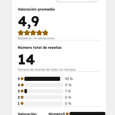
Valoración promedio
4,9
Basado en 14 valoraciones
Número total de reseñas
14
Número de reseñas de todos los tiempos
5
93 %
4
0 %
3
7 %
2
0 %
1
0 %
Valoración
Número
5
93