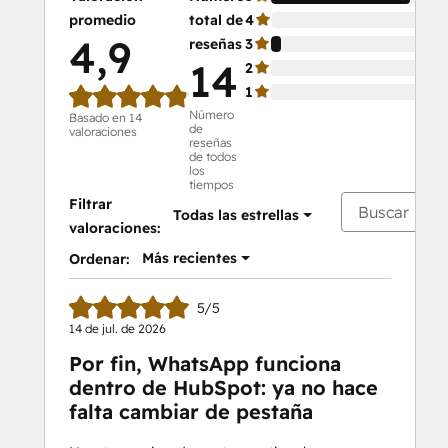
promedio
total de
4
0 
4,9
reseñas
3
7 
14
2
0 
1
0 
Número
Basado en 14
de
valoraciones
reseñas
de todos
los
tiempos
Filtrar
Todas las estrellas
valoraciones:
Más recientes
Ordenar:
5/5
14 de jul. de 2026
Por fin, WhatsApp funciona
dentro de HubSpot: ya no hace
falta cambiar de pestaña