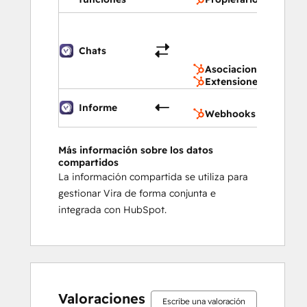
Asociac
del CRM
Extensi
Chats
CRM
Asociaciones del CR
Extensiones del CRM
Webho
Informe
Webhooks
Más información sobre los datos
compartidos
La información compartida se utiliza para
gestionar Vira de forma conjunta e
integrada con HubSpot.
0%
0%
0%
7%
93%
0%
0%
0%
7%
93%
completo
completo
completo
completo
completo
completo
completo
completo
completo
completo
Valoraciones
Escribe una valoración