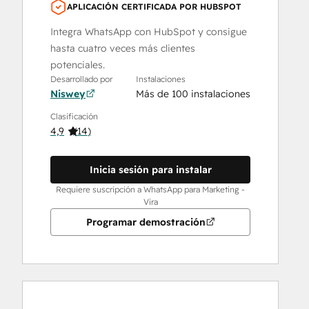
APLICACIÓN CERTIFICADA POR HUBSPOT
Integra WhatsApp con HubSpot y consigue
hasta cuatro veces más clientes
potenciales.
Desarrollado por
Instalaciones
Niswey
Más de 100 instalaciones
Clasificación
4,9
(
14
)
Inicia sesión para instalar
Requiere suscripción a WhatsApp para Marketing -
Vira
Programar demostración