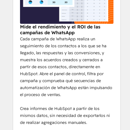
Starter. No necesitas los planes Pro ni 
Enterprise para llevar a cabo campañas 
masivas en WhatsApp ni para acceder a las 
funciones principales.
Mide el rendimiento y el ROI de las
campañas de WhatsApp
¿Ofrecéis ayuda con la 
Cada campaña de WhatsApp realiza un
configuración y la 
seguimiento de los contactos a los que se ha
incorporación? 
llegado, las respuestas y las conversiones, y
muestra los acuerdos creados y cerrados a
Por supuesto. Nuestro equipo ofrece 
partir de esos contactos, directamente en
orientación gratuita y personalizada para la 
HubSpot. Abre el panel de control, filtra por
configuración y la puesta en marcha 
,
campaña y comprueba qué secuencias de
adaptada a tu caso concreto. 
automatización de WhatsApp están impulsando
Demostraciones en directo, sesiones de 
el proceso de ventas.
configuración individuales y asistencia 
continua
 para que tu equipo esté 
Crea informes de HubSpot a partir de los
operativo rápidamente.
mismos datos, sin necesidad de exportarlos ni
de realizar agregaciones manuales.
¿Estás listo para probar Vira? 
Programa 