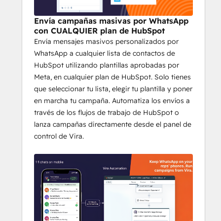
los flujos de WhatsApp, 
vinculados 
directamente a las propiedades de 
Envía campañas masivas por WhatsApp
HubSpot
con CUALQUIER plan de HubSpot
Lanza
campañas promocionales 
Envía mensajes masivos personalizados por
masivas
, automatiza los 
WhatsApp a cualquier lista de contactos de
seguimientos y mide el impacto en 
HubSpot utilizando plantillas aprobadas por
los ingresos, todo ello desde 
Meta, en cualquier plan de HubSpot. Solo tienes
HubSpot
que seleccionar tu lista, elegir tu plantilla y poner
Envía mensajes de WhatsApp a 
en marcha tu campaña. Automatiza los envíos a
través de los flujos de trabajo de 
través de los flujos de trabajo de HubSpot o
HubSpot o directamente desde el 
lanza campañas directamente desde el panel de
panel de control de Vira
control de Vira.
Gestiona las conversaciones 
de 
WhatsApp y los mensajes directos 
de Instagram
 desde una única 
bandeja de entrada de HubSpot
Habilita 
la coexistencia con 
WhatsApp
: los comerciales 
conservan sus propios números y 