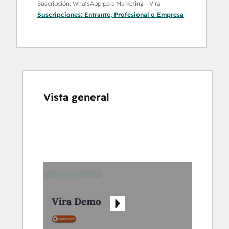
Suscripción: WhatsApp para Marketing - Vira
Suscripciones:
Entrante
,
Profesional
o
Empresa
Vista general
Utiliza
las
teclas
de
flecha
para
ver
otros
elementos