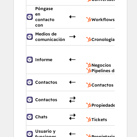
Póngase
en
Workfl
contacto
Workflows
con
Medios de
Cronol
comunicación
Cronología
Negoci
Pipeline
Informe
negocio
Negocios
Pipelines de negocios
Contac
Contactos
Contactos
Propied
Contactos
contact
Propiedades de cont
Tickets
Chats
Tickets
Usuario y
Propiet
funciones
Propietarios