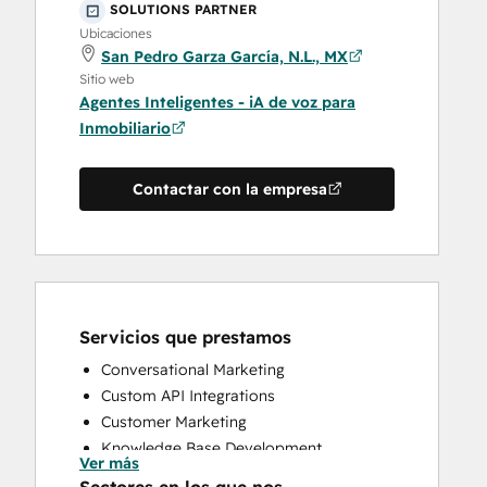
SOLUTIONS PARTNER
Ubicaciones
San Pedro Garza García, N.L., MX
Sitio web
Agentes Inteligentes - iA de voz para
Inmobiliario
Contactar con la empresa
Servicios que prestamos
Conversational Marketing
Custom API Integrations
Customer Marketing
Knowledge Base Development
Ver más
Programmable Automation