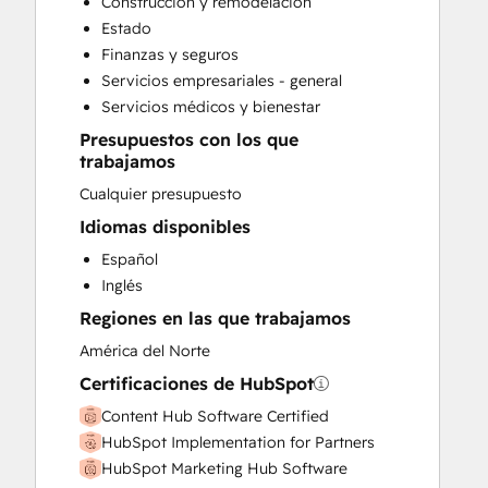
Construcción y remodelación
Custom API Integrations
Estado
Customer Marketing
Finanzas y seguros
Customer Success Training
Servicios empresariales - general
Customer Support Training
Servicios médicos y bienestar
Customer Survey and Analysis
Presupuestos con los que
Email Marketing
trabajamos
Full Inbound Marketing Services
Cualquier presupuesto
Help Desk Implementation
HubSpot Onboarding
Idiomas disponibles
Knowledge Base Development
Español
Paid Advertising
Inglés
Programmable Automation
Regiones en las que trabajamos
Public Relations
América del Norte
Sales and Marketing Alignment
Sales Coaching and Training
Certificaciones de HubSpot
Sales Enablement
Content Hub Software Certified
Search Engine Optimization
HubSpot Implementation for Partners
Social Media
HubSpot Marketing Hub Software
Video Production