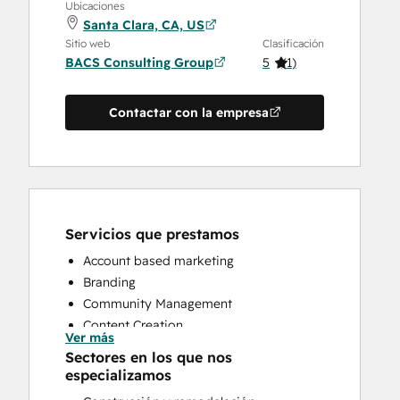
Ubicaciones
Santa Clara, CA, US
Sitio web
Clasificación
BACS Consulting Group
5
(
1
)
Contactar con la empresa
Servicios que prestamos
Account based marketing
Branding
Community Management
Content Creation
Ver más
Conversational Marketing
Sectores en los que nos
CRM Implementation
especializamos
CRM Migration