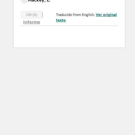
Mackey, L.
Traducido from English.
Ver original
Útil (0)
texto
Informe