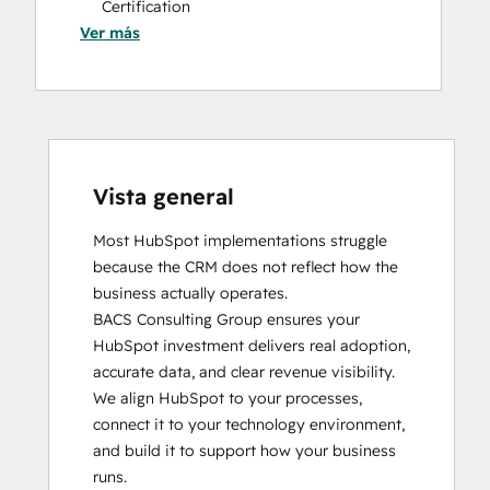
Certification
Website Design
Ver más
HubSpot Sales Hub Software
Website Development
Certification
Website Migration
HubSpot Solutions Partner
SEO
Vista general
Most HubSpot implementations struggle 
because the CRM does not reflect how the 
business actually operates. 

BACS Consulting Group ensures your 
HubSpot investment delivers real adoption, 
accurate data, and clear revenue visibility. 
We align HubSpot to your processes, 
connect it to your technology environment, 
and build it to support how your business 
runs.
