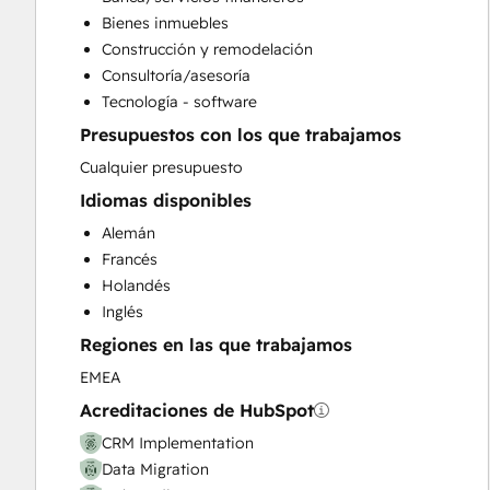
Customer Marketing
Bienes inmuebles
Customer Success Training
Construcción y remodelación
Customer Support Training
Consultoría/asesoría
Customer Survey and Analysis
Tecnología - software
Email Marketing
Presupuestos con los que trabajamos
Full Inbound Marketing Services
Help Desk Implementation
Cualquier presupuesto
Knowledge Base Development
Idiomas disponibles
Paid Advertising
Alemán
Programmable Automation
Francés
Sales and Marketing Alignment
Holandés
Sales Coaching and Training
Inglés
Sales Enablement
Regiones en las que trabajamos
Website Design
Website Development
EMEA
Website Migration
Acreditaciones de HubSpot
CRM Implementation
Data Migration