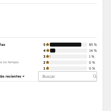
ñas
5
85 %
4
14 %
3
1 %
s los tiempos
2
0 %
1
0 %
ás recientes