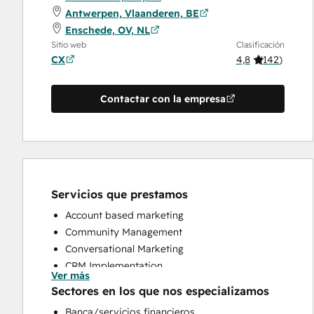
Antwerpen, Vlaanderen, BE
Enschede, OV, NL
Sitio web
Clasificación
CX
4,8
(
142
)
Contactar con la empresa
Servicios que prestamos
Account based marketing
Community Management
Conversational Marketing
CRM Implementation
Ver más
CRM Migration
Sectores en los que nos especializamos
Custom API Integrations
Banca/servicios financieros