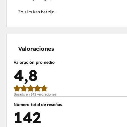
Zo slim kan het zijn.
0%
0%
1%
14%
85%
completo
completo
completo
completo
completo
Valoraciones
Valoración promedio
4,8
Basado en 142 valoraciones
Número total de reseñas
142