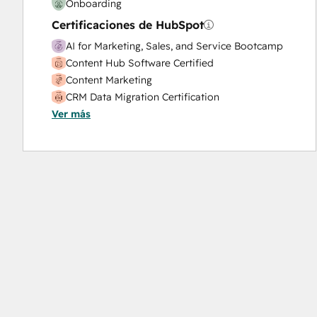
Onboarding
Certificaciones de HubSpot
AI for Marketing, Sales, and Service Bootcamp
Content Hub Software Certified
Content Marketing
CRM Data Migration Certification
Ver más
Data Integrations Certification
Digital Advertising
Digital Marketing
Email Marketing Certification
Frictionless Sales
Guided Client Onboarding
HubSpot Implementation for Partners
HubSpot Marketing Hub Software Certification
HubSpot Reporting
HubSpot Sales Hub Software Certification
HubSpot Solutions Partner
HubSpot Trainer Certification