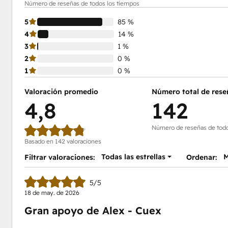
Número de reseñas de todos los tiempos
5
85 %
4
14 %
3
1 %
2
0 %
1
0 %
Valoración promedio
Número total de rese
4,8
142
Número de reseñas de todo
Basado en 142 valoraciones
Todas las estrellas
M
Filtrar valoraciones:
Ordenar:
5/5
18 de may. de 2026
Gran apoyo de Alex - Cuex