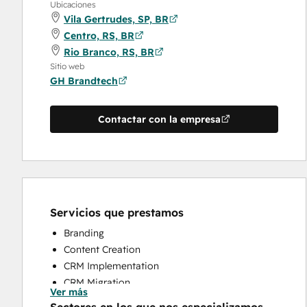
Ubicaciones
Vila Gertrudes, SP, BR
Centro, RS, BR
Rio Branco, RS, BR
Sitio web
GH Brandtech
Contactar con la empresa
Servicios que prestamos
Branding
Content Creation
CRM Implementation
CRM Migration
Ver más
Full Inbound Marketing Services