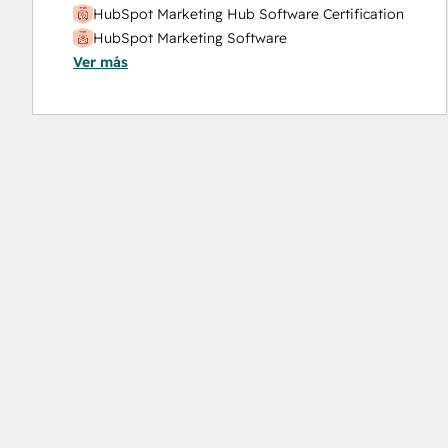
HubSpot Marketing Hub Software Certification
HubSpot Marketing Software
Ver más
HubSpot Reporting
HubSpot Sales Hub Software Certification
HubSpot Solutions Partner
Inbound
Inbound Marketing
Objectives-Based Onboarding
Platform Consulting
Revenue Operations
Salesforce Integration Certification