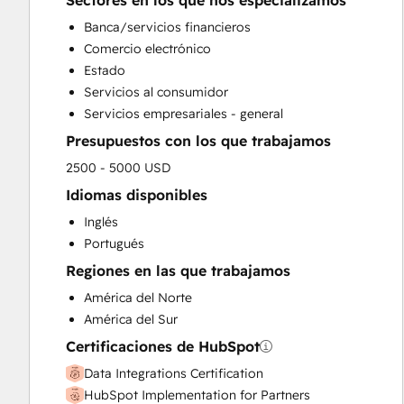
Sectores en los que nos especializamos
HubSpot Onboarding
Banca/servicios financieros
Sales and Marketing Alignment
Comercio electrónico
Sales Enablement
Estado
Search Engine Optimization
Servicios al consumidor
Website Design
Servicios empresariales - general
Presupuestos con los que trabajamos
2500 - 5000 USD
Idiomas disponibles
Inglés
Portugués
Regiones en las que trabajamos
América del Norte
América del Sur
Certificaciones de HubSpot
Data Integrations Certification
HubSpot Implementation for Partners