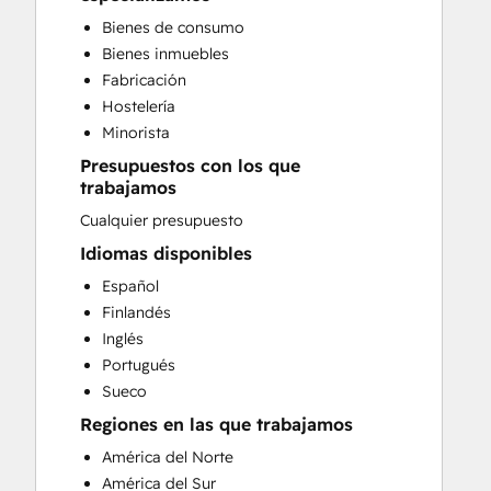
Paid Advertising
Bienes de consumo
Public Relations
Bienes inmuebles
Search Engine Optimization
Fabricación
Social Media
Hostelería
Video Production
Minorista
Website Design
Presupuestos con los que
Website Development
trabajamos
Website Migration
Cualquier presupuesto
Idiomas disponibles
Español
Finlandés
Inglés
Portugués
Sueco
Regiones en las que trabajamos
América del Norte
América del Sur