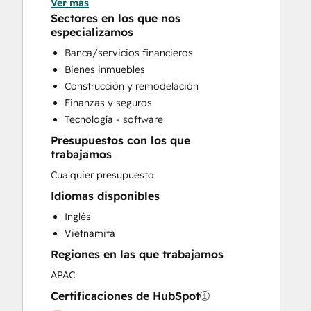
Ver más
CRM Implementation
Sectores en los que nos
CRM Migration
especializamos
Custom API Integrations
Banca/servicios financieros
Customer Marketing
Bienes inmuebles
Customer Success Training
Construcción y remodelación
Customer Support Training
Finanzas y seguros
Customer Survey and Analysis
Tecnología - software
Email Marketing
Presupuestos con los que
Full Inbound Marketing Services
trabajamos
Help Desk Implementation
Cualquier presupuesto
HubSpot Onboarding
Knowledge Base Development
Idiomas disponibles
Paid Advertising
Inglés
Sales and Marketing Alignment
Vietnamita
Sales Coaching and Training
Regiones en las que trabajamos
Sales Enablement
APAC
Search Engine Optimization
Website Design
Certificaciones de HubSpot
Website Migration