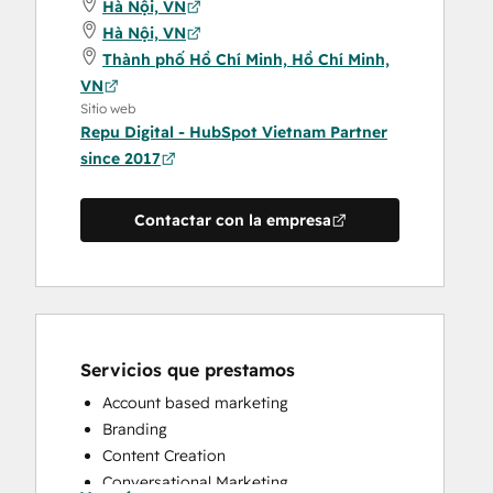
Hà Nội, VN
Hà Nội, VN
Thành phố Hồ Chí Minh, Hồ Chí Minh,
VN
Sitio web
Repu Digital - HubSpot Vietnam Partner
since 2017
Contactar con la empresa
Servicios que prestamos
Account based marketing
Branding
Content Creation
Conversational Marketing