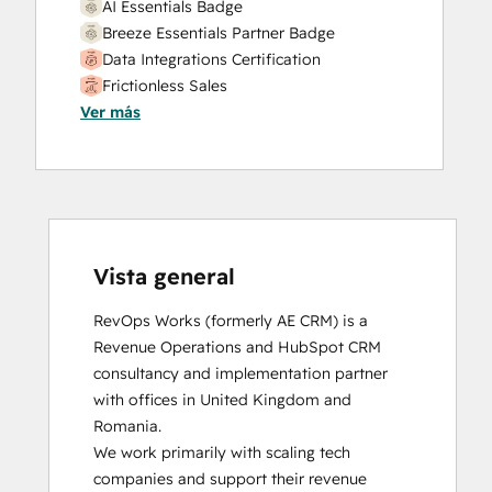
AI Essentials Badge
Breeze Essentials Partner Badge
Data Integrations Certification
Frictionless Sales
Ver más
HubSpot Sales Hub Software
Certification
HubSpot Solutions Partner
Inbound
Inbound Sales
Platform Consulting
Service Hub Software
Vista general
RevOps Works (formerly AE CRM) is a 
Revenue Operations and HubSpot CRM 
consultancy and implementation partner 
with offices in United Kingdom and 
Romania. 

We work primarily with scaling tech 
companies and support their revenue 