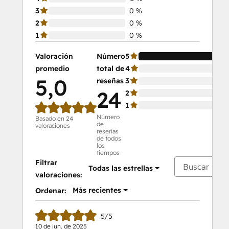
3
0 %
2
0 %
1
0 %
Valoración
Número
5
10
promedio
total de
4
0 
5,0
reseñas
3
0 
24
2
0 
1
0 
Número
Basado en 24
de
valoraciones
reseñas
de todos
los
tiempos
Filtrar
Todas las estrellas
valoraciones:
Más recientes
Ordenar:
5/5
10 de jun. de 2025