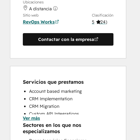
Ubicaciones
A distancia
Sitio web
Clasificación
RevOps Works
5
(
24
)
Contactar con la empresa
Servicios que prestamos
Account based marketing
CRM Implementation
CRM Migration
Custom API Integrations
Ver más
Customer Marketing
Sectores en los que nos
Customer Success Training
especializamos
Customer Support Training