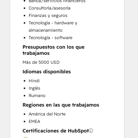
Banca/servicios financieros
Customer Survey and Analysis
Consultoría/asesoría
Email Marketing
Finanzas y seguros
Full Inbound Marketing Services
Tecnología - hardware y
Help Desk Implementation
almacenamiento
HubSpot Onboarding
Tecnología - software
Knowledge Base Development
Presupuestos con los que
Marketing Hub Enterprise Onboarding
trabajamos
Marketing Hub Professional Onboarding
Más de 5000 USD
Programmable Automation
Sales and Marketing Alignment
Idiomas disponibles
Sales Coaching and Training
Hindi
Sales Enablement
Inglés
Sales Hub Enterprise Onboarding
Rumano
Sales Hub Professional Onboarding
Regiones en las que trabajamos
Service Hub Enterprise Onboarding
América del Norte
Service Hub Professional Onboarding
EMEA
Certificaciones de HubSpot