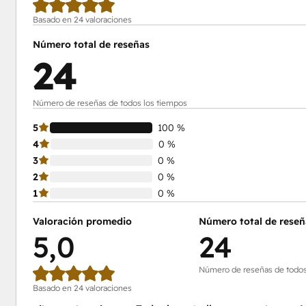
Basado en 24 valoraciones
Número total de reseñas
24
Número de reseñas de todos los tiempos
5
100 %
4
0 %
3
0 %
2
0 %
1
0 %
Valoración promedio
Número total de reseñ
5,0
24
Número de reseñas de todos
Basado en 24 valoraciones