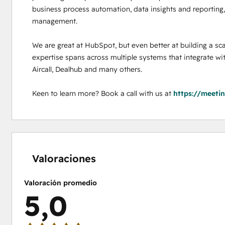
business process automation, data insights and reporting, 
management. 

We are great at HubSpot, but even better at building a sca
expertise spans across multiple systems that integrate wi
Aircall, Dealhub and many others. 

Keen to learn more? Book a call with us at 
https://meeti
0%
0%
0%
0%
100%
completo
completo
completo
completo
completo
Valoraciones
Valoración promedio
5,0