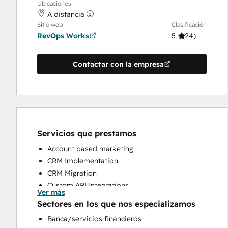
Ubicaciones
A distancia
Sitio web
Clasificación
RevOps Works
5
(
24
)
Contactar con la empresa
Servicios que prestamos
Account based marketing
CRM Implementation
CRM Migration
Custom API Integrations
Ver más
Customer Marketing
Sectores en los que nos especializamos
Customer Success Training
Banca/servicios financieros
Customer Support Training