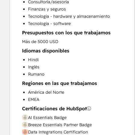
Consultoría/asesoría
Customer Survey and Analysis
Finanzas y seguros
Email Marketing
Tecnología - hardware y almacenamiento
Full Inbound Marketing Services
Tecnología - software
Help Desk Implementation
Presupuestos con los que trabajamos
HubSpot Onboarding
Knowledge Base Development
Más de 5000 USD
Marketing Hub Enterprise Onboarding
Idiomas disponibles
Marketing Hub Professional Onboarding
Hindi
Programmable Automation
Inglés
Sales and Marketing Alignment
Rumano
Sales Coaching and Training
Regiones en las que trabajamos
Sales Enablement
Sales Hub Enterprise Onboarding
América del Norte
Sales Hub Professional Onboarding
EMEA
Service Hub Enterprise Onboarding
Certificaciones de HubSpot
Service Hub Professional Onboarding
AI Essentials Badge
Breeze Essentials Partner Badge
Data Integrations Certification