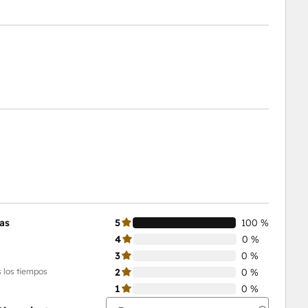
as
5
100 %
4
0 %
3
0 %
 los tiempos
2
0 %
1
0 %