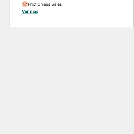
Frictionless Sales
Ver más
HubSpot Sales Hub Software Certification
HubSpot Solutions Partner
Inbound
Inbound Sales
Platform Consulting
Service Hub Software