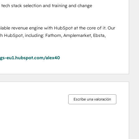
tech stack selection and training and change 
lable revenue engine with HubSpot at the core of it. Our 
th HubSpot, including: Fathom, Amplemarket, Ebsta, 
ngs-eu1.hubspot.com/alex40
0%
0%
0%
0%
100%
completo
completo
completo
completo
completo
Escribe una valoración