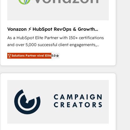
Vonazon ⚡ HubSpot RevOps & Growth
Strategy Experts
As a HubSpot Elite Partner with 150+ certifications
and over 5,000 successful client engagements,
Vonazon turns marketing complexity into
Solutions Partner nivel Elite
5.0
measurable, scalable growth. From onboarding to
enterprise-grade campaigns, our in-house team
builds scalable strategies that drive long-term
revenue. ⚙️ HubSpot Integration & Optimization •
Seamless CRM, CMS, and automation setup •
Complex platform migrations and data cleanups •
Custom APIs and third-party integrations 📈 End-to-
End Revenue Acceleration • Lifecycle marketing and
pipeline growth programs • Sales enablement tools
and CRM optimization • Retention strategies with
customer journey mapping 🏅 Elite-Level HubSpot