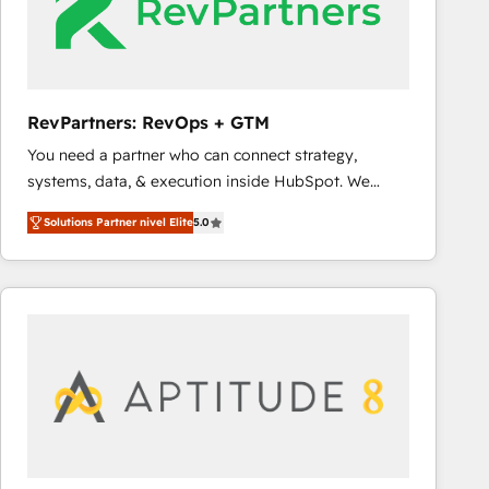
RevPartners: RevOps + GTM
You need a partner who can connect strategy,
systems, data, & execution inside HubSpot. We
bridge the gap where most agencies fall short by
Solutions Partner nivel Elite
5.0
combining GTM strategy with technical execution to
solve the right problem with the right solution. As the
only firm in the world to hold Elite Partner
Accreditations with both HubSpot and Clay, our
clients gain a unique advantage in CRM architecture,
pipeline generation, data intelligence, and go-to-
market execution. Why B2B Businesses Choose RP: -
Secure: Soc2 compliant 🛡️ - Pricing: Implementations
starting at $1,5k 💵 - Speed: Launch in 14 days ⚡ -
Global: 75+ RPers across five continents 🌐 - Scale: