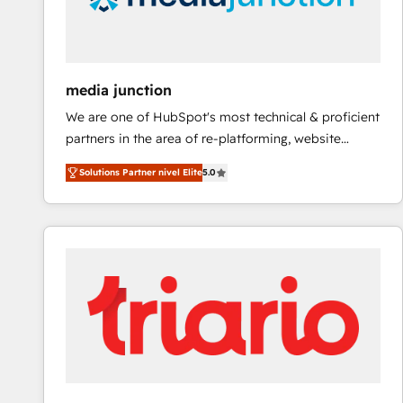
media junction
We are one of HubSpot's most technical & proficient
partners in the area of re-platforming, website
design & development. We specialize in multi-hub
Solutions Partner nivel Elite
5.0
implementations for mid-market & enterprise
companies. We are woman-owned, powered by
coffee, and we ❤️ dogs. We produce award-winning
work for our clients. 🏆2023 Technical Expertise
Impact Award 🏆2022 Technical Expertise Impact
Award 🏆2022 Platform Migration Excellence Impact
Award 🏆2020 Elite Solutions Partner 🏆2019
Integrations HubSpot Impact Award 🏆2019
Marketing Enablement HubSpot Impact Award 🏆
2018 Website Design HubSpot Impact Award 🏆2017
Website Design HubSpot Impact Award 🏆2016