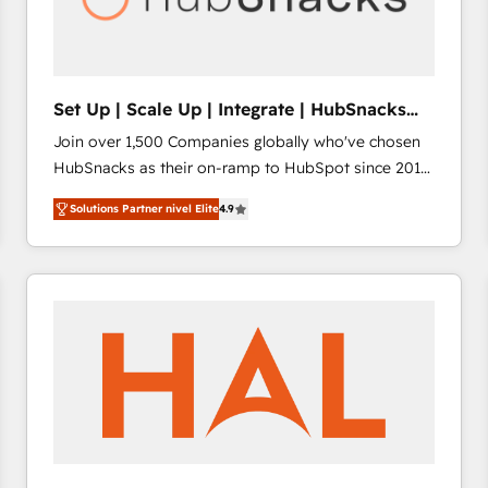
future.” Others agree it is proof of trust built through
measurable impact.
Set Up | Scale Up | Integrate | HubSnacks
FlexPlan
Join over 1,500 Companies globally who've chosen
HubSnacks as their on-ramp to HubSpot since 2014
Simple pay-as-you-go plans that accelerate value...
Solutions Partner nivel Elite
4.9
1️⃣ Set Up | Onboarding New or Check-fixing existing
HubSpot portals 2️⃣ Scale Up | 100% HubSpot Task
Execution... Global 24/7 ... All Experts 3️⃣ Integrate |
your entire Tech Stack with Custom Integrations
Slash months from your API Integration project... ⬅️
Click "Contact Business" ⬅️ to access 150+ Kickstart
Integration templates that put HubSpot in the center
of your tech stack, syncing... 🛍️ Shopify or
WooCommerce 💲 Stripe or Paypal 💰 Sage or
Netsuite 🤖 Google or Microsoft ✍️ DocuSign or
PandaDoc 🌐 Avalara or Quaderno HubSnacks holds