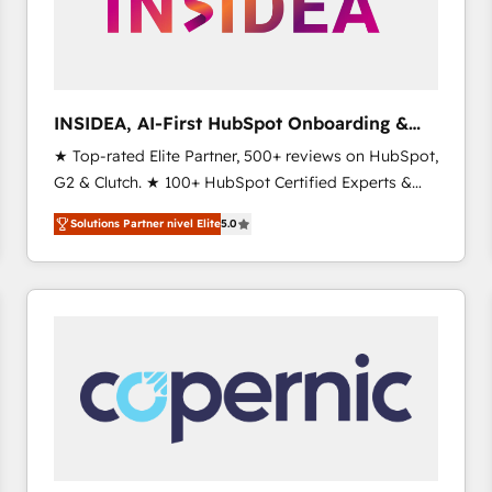
INSIDEA, AI-First HubSpot Onboarding &
RevOps
★ Top-rated Elite Partner, 500+ reviews on HubSpot,
G2 & Clutch. ★ 100+ HubSpot Certified Experts &
Trainers across the team ★ 1,500+ implementations
Solutions Partner nivel Elite
5.0
across five continents ★ AI-First, RevOps-led,
Onboarding obsessed ★ Company of the Year
2024/25 INSIDEA helps growing companies turn
HubSpot into a revenue engine. We onboard your
team, migrate your data, and build AI-powered
workflows that drive adoption from week one, in
your time zone. What we do ➤ Onboarding: Live in
weeks, with workflows built around your business,
not a template. ➤ Migration: Move from any legacy
CRM. Zero downtime, full data integrity. ➤