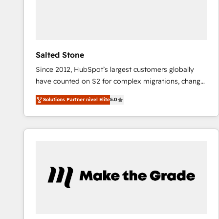
Salted Stone
Since 2012, HubSpot’s largest customers globally
have counted on S2 for complex migrations, change
management, systems integration, and creative
Solutions Partner nivel Elite
5.0
solutions that deliver measurable impact and
transform brand experiences As one of the few full-
service creative agencies in the HubSpot
ecosystem, we blend strategy, technology, & award-
winning design to build scalable, globally
regionalized HubSpot websites, integrated
marketing campaigns, & RevOps frameworks that
fuel long-term success We connect the entire
customer lifecycle through seamless integrations,
ensure long-term adoption with change-