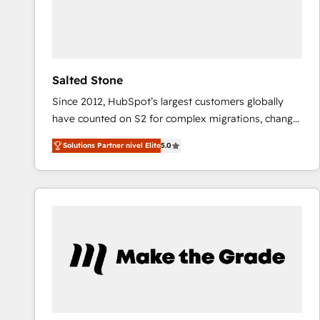
Salted Stone
Since 2012, HubSpot’s largest customers globally
have counted on S2 for complex migrations, change
management, systems integration, and creative
Solutions Partner nivel Elite
5.0
solutions that deliver measurable impact and
transform brand experiences As one of the few full-
service creative agencies in the HubSpot
ecosystem, we blend strategy, technology, & award-
winning design to build scalable, globally
regionalized HubSpot websites, integrated
marketing campaigns, & RevOps frameworks that
fuel long-term success We connect the entire
customer lifecycle through seamless integrations,
ensure long-term adoption with change-