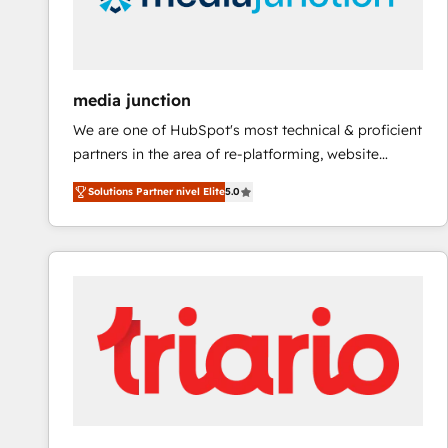
media junction
We are one of HubSpot's most technical & proficient
partners in the area of re-platforming, website
design & development. We specialize in multi-hub
Solutions Partner nivel Elite
5.0
implementations for mid-market & enterprise
companies. We are woman-owned, powered by
coffee, and we ❤️ dogs. We produce award-winning
work for our clients. 🏆2023 Technical Expertise
Impact Award 🏆2022 Technical Expertise Impact
Award 🏆2022 Platform Migration Excellence Impact
Award 🏆2020 Elite Solutions Partner 🏆2019
Integrations HubSpot Impact Award 🏆2019
Marketing Enablement HubSpot Impact Award 🏆
2018 Website Design HubSpot Impact Award 🏆2017
Website Design HubSpot Impact Award 🏆2016