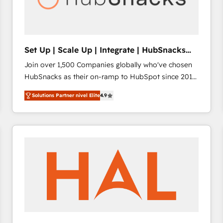
future.” Others agree it is proof of trust built through
measurable impact.
Set Up | Scale Up | Integrate | HubSnacks
FlexPlan
Join over 1,500 Companies globally who've chosen
HubSnacks as their on-ramp to HubSpot since 2014
Simple pay-as-you-go plans that accelerate value...
Solutions Partner nivel Elite
4.9
1️⃣ Set Up | Onboarding New or Check-fixing existing
HubSpot portals 2️⃣ Scale Up | 100% HubSpot Task
Execution... Global 24/7 ... All Experts 3️⃣ Integrate |
your entire Tech Stack with Custom Integrations
Slash months from your API Integration project... ⬅️
Click "Contact Business" ⬅️ to access 150+ Kickstart
Integration templates that put HubSpot in the center
of your tech stack, syncing... 🛍️ Shopify or
WooCommerce 💲 Stripe or Paypal 💰 Sage or
Netsuite 🤖 Google or Microsoft ✍️ DocuSign or
PandaDoc 🌐 Avalara or Quaderno HubSnacks holds