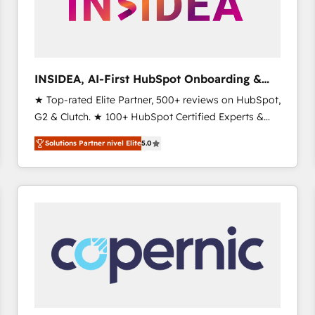
INSIDEA, AI-First HubSpot Onboarding &
RevOps
★ Top-rated Elite Partner, 500+ reviews on HubSpot,
G2 & Clutch. ★ 100+ HubSpot Certified Experts &
Trainers across the team ★ 1,500+ implementations
Solutions Partner nivel Elite
5.0
across five continents ★ AI-First, RevOps-led,
Onboarding obsessed ★ Company of the Year
2024/25 INSIDEA helps growing companies turn
HubSpot into a revenue engine. We onboard your
team, migrate your data, and build AI-powered
workflows that drive adoption from week one, in
your time zone. What we do ➤ Onboarding: Live in
weeks, with workflows built around your business,
not a template. ➤ Migration: Move from any legacy
CRM. Zero downtime, full data integrity. ➤