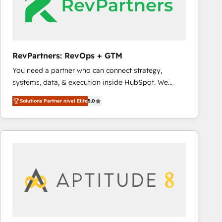
RevPartners: RevOps + GTM
You need a partner who can connect strategy,
systems, data, & execution inside HubSpot. We
bridge the gap where most agencies fall short by
Solutions Partner nivel Elite
5.0
combining GTM strategy with technical execution to
solve the right problem with the right solution. As the
only firm in the world to hold Elite Partner
Accreditations with both HubSpot and Clay, our
clients gain a unique advantage in CRM architecture,
pipeline generation, data intelligence, and go-to-
market execution. Why B2B Businesses Choose RP: -
Secure: Soc2 compliant 🛡️ - Pricing: Implementations
starting at $1,5k 💵 - Speed: Launch in 14 days ⚡ -
Global: 75+ RPers across five continents 🌐 - Scale: