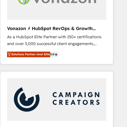
Vonazon ⚡ HubSpot RevOps & Growth
Strategy Experts
As a HubSpot Elite Partner with 150+ certifications
and over 5,000 successful client engagements,
Vonazon turns marketing complexity into
Solutions Partner nivel Elite
5.0
measurable, scalable growth. From onboarding to
enterprise-grade campaigns, our in-house team
builds scalable strategies that drive long-term
revenue. ⚙️ HubSpot Integration & Optimization •
Seamless CRM, CMS, and automation setup •
Complex platform migrations and data cleanups •
Custom APIs and third-party integrations 📈 End-to-
End Revenue Acceleration • Lifecycle marketing and
pipeline growth programs • Sales enablement tools
and CRM optimization • Retention strategies with
customer journey mapping 🏅 Elite-Level HubSpot