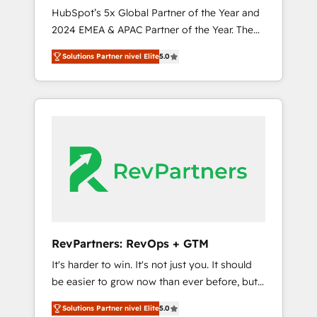
🇩🇪🇦🇺🇳🇿
HubSpot’s 5x Global Partner of the Year and
2024 EMEA & APAC Partner of the Year. The
world’s most experienced and fully
Solutions Partner nivel Elite
5.0
accredited HubSpot Solutions Partner. 🚀
With 2,750+ HubSpot projects delivered and
370+ specialists across EMEA, APAC and NAM,
we de-risk complex CRM programmes and
accelerate ROI across every HubSpot Hub. 🧭
From multi-region migrations to AI-powered
automation, we turn complexity into clarity,
human at global scale. 🏆 HubSpot’s CEO
called us “the partner of the future.” Others
agree it is proof of trust built through
measurable impact.
RevPartners: RevOps + GTM
It's harder to win. It's not just you. It should
be easier to grow now than ever before, but
it's not. So our focus is serving you, the
Solutions Partner nivel Elite
5.0
person responsible for the revenue number.