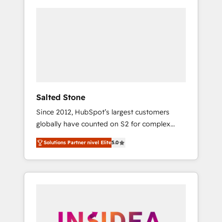
Salted Stone
Since 2012, HubSpot’s largest customers
globally have counted on S2 for complex
migrations, change management, systems
Solutions Partner nivel Elite
5.0
integration, and creative solutions that
deliver measurable impact and transform
brand experiences As one of the few full-
service creative agencies in the HubSpot
ecosystem, we blend strategy, technology, &
award-winning design to build scalable,
globally regionalized HubSpot websites,