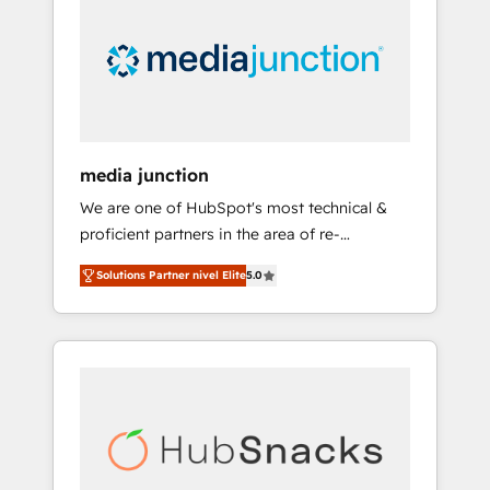
engineer’s job. The choice is yours. Start
winning.
media junction
We are one of HubSpot's most technical &
proficient partners in the area of re-
platforming, website design & development.
Solutions Partner nivel Elite
5.0
We specialize in multi-hub implementations
for mid-market & enterprise companies. We
are woman-owned, powered by coffee, and
we ❤️ dogs. We produce award-winning work
for our clients. 🏆2023 Technical Expertise
Impact Award 🏆2022 Technical Expertise
Impact Award 🏆2022 Platform Migration
Excellence Impact Award 🏆2020 Elite