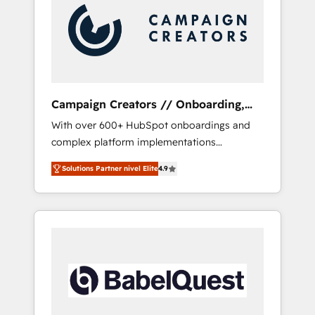
Nos caracterizamos por combinar excelencia
técnica con una mirada estratégica a largo
plazo.
Campaign Creators // Onboarding,
CRM Migration
With over 600+ HubSpot onboardings and
complex platform implementations
delivered, CC is the go-to Elite Solutions
Solutions Partner nivel Elite
4.9
Partner for businesses ready to migrate,
replatform, and scale smarter. We specialize
in high-impact CRM and CMS migrations and
onboarding from platforms like Salesforce,
NetSuite, Zoho, Pardot, Marketo, Microsoft
Dynamics, Wix, WordPress and legacy CRMs,
turning fragmented systems into unified,
growth-ready HubSpot architectures that
accelerate revenue operations and