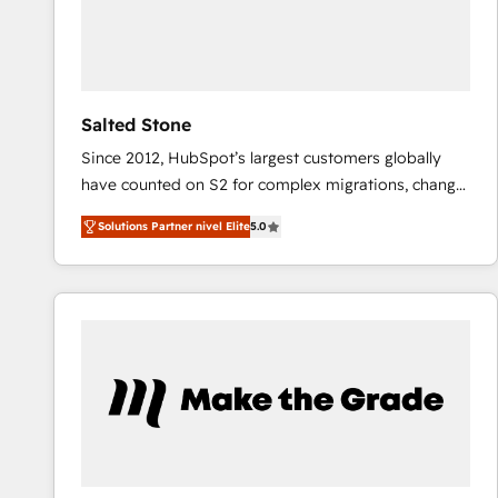
Salted Stone
Since 2012, HubSpot’s largest customers globally
have counted on S2 for complex migrations, change
management, systems integration, and creative
Solutions Partner nivel Elite
5.0
solutions that deliver measurable impact and
transform brand experiences As one of the few full-
service creative agencies in the HubSpot
ecosystem, we blend strategy, technology, & award-
winning design to build scalable, globally
regionalized HubSpot websites, integrated
marketing campaigns, & RevOps frameworks that
fuel long-term success We connect the entire
customer lifecycle through seamless integrations,
ensure long-term adoption with change-