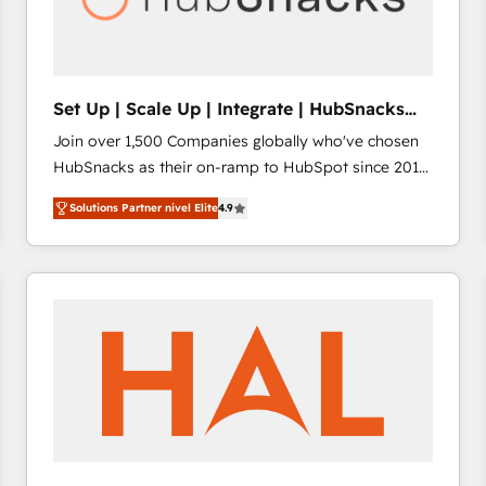
future.” Others agree it is proof of trust built through
measurable impact.
Set Up | Scale Up | Integrate | HubSnacks
FlexPlan
Join over 1,500 Companies globally who've chosen
HubSnacks as their on-ramp to HubSpot since 2014
Simple pay-as-you-go plans that accelerate value...
Solutions Partner nivel Elite
4.9
1️⃣ Set Up | Onboarding New or Check-fixing existing
HubSpot portals 2️⃣ Scale Up | 100% HubSpot Task
Execution... Global 24/7 ... All Experts 3️⃣ Integrate |
your entire Tech Stack with Custom Integrations
Slash months from your API Integration project... ⬅️
Click "Contact Business" ⬅️ to access 150+ Kickstart
Integration templates that put HubSpot in the center
of your tech stack, syncing... 🛍️ Shopify or
WooCommerce 💲 Stripe or Paypal 💰 Sage or
Netsuite 🤖 Google or Microsoft ✍️ DocuSign or
PandaDoc 🌐 Avalara or Quaderno HubSnacks holds