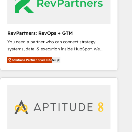
RevPartners: RevOps + GTM
You need a partner who can connect strategy,
systems, data, & execution inside HubSpot. We
bridge the gap where most agencies fall short by
Solutions Partner nivel Elite
5.0
combining GTM strategy with technical execution to
solve the right problem with the right solution. As the
only firm in the world to hold Elite Partner
Accreditations with both HubSpot and Clay, our
clients gain a unique advantage in CRM architecture,
pipeline generation, data intelligence, and go-to-
market execution. Why B2B Businesses Choose RP: -
Secure: Soc2 compliant 🛡️ - Pricing: Implementations
starting at $1,5k 💵 - Speed: Launch in 14 days ⚡ -
Global: 75+ RPers across five continents 🌐 - Scale: