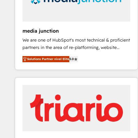
media junction
We are one of HubSpot's most technical & proficient
partners in the area of re-platforming, website
design & development. We specialize in multi-hub
Solutions Partner nivel Elite
5.0
implementations for mid-market & enterprise
companies. We are woman-owned, powered by
coffee, and we ❤️ dogs. We produce award-winning
work for our clients. 🏆2023 Technical Expertise
Impact Award 🏆2022 Technical Expertise Impact
Award 🏆2022 Platform Migration Excellence Impact
Award 🏆2020 Elite Solutions Partner 🏆2019
Integrations HubSpot Impact Award 🏆2019
Marketing Enablement HubSpot Impact Award 🏆
2018 Website Design HubSpot Impact Award 🏆2017
Website Design HubSpot Impact Award 🏆2016