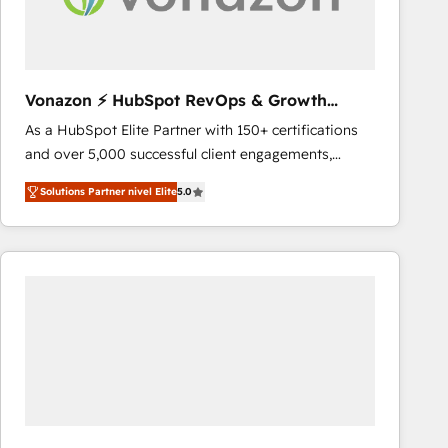
Vonazon ⚡ HubSpot RevOps & Growth
Strategy Experts
As a HubSpot Elite Partner with 150+ certifications
and over 5,000 successful client engagements,
Vonazon turns marketing complexity into
Solutions Partner nivel Elite
5.0
measurable, scalable growth. From onboarding to
enterprise-grade campaigns, our in-house team
builds scalable strategies that drive long-term
revenue. ⚙️ HubSpot Integration & Optimization •
Seamless CRM, CMS, and automation setup •
Complex platform migrations and data cleanups •
Custom APIs and third-party integrations 📈 End-to-
End Revenue Acceleration • Lifecycle marketing and
pipeline growth programs • Sales enablement tools
and CRM optimization • Retention strategies with
customer journey mapping 🏅 Elite-Level HubSpot