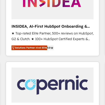
INSIDEA, AI-First HubSpot Onboarding &
RevOps
★ Top-rated Elite Partner, 500+ reviews on HubSpot,
G2 & Clutch. ★ 100+ HubSpot Certified Experts &
Trainers across the team ★ 1,500+ implementations
Solutions Partner nivel Elite
5.0
across five continents ★ AI-First, RevOps-led,
Onboarding obsessed ★ Company of the Year
2024/25 INSIDEA helps growing companies turn
HubSpot into a revenue engine. We onboard your
team, migrate your data, and build AI-powered
workflows that drive adoption from week one, in
your time zone. What we do ➤ Onboarding: Live in
weeks, with workflows built around your business,
not a template. ➤ Migration: Move from any legacy
CRM. Zero downtime, full data integrity. ➤