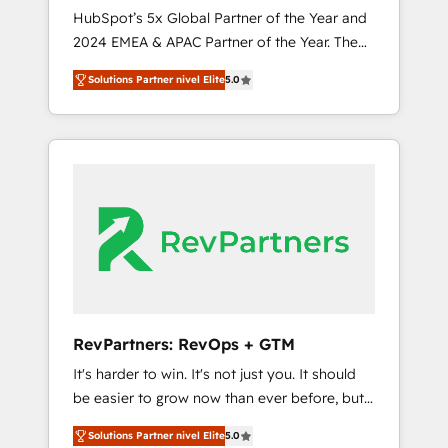
🇩🇪🇦🇺🇳🇿
HubSpot’s 5x Global Partner of the Year and
2024 EMEA & APAC Partner of the Year. The
world’s most experienced and fully
Solutions Partner nivel Elite
5.0
accredited HubSpot Solutions Partner. 🚀
With 2,750+ HubSpot projects delivered and
370+ specialists across EMEA, APAC and NAM,
we de-risk complex CRM programmes and
accelerate ROI across every HubSpot Hub. 🧭
From multi-region migrations to AI-powered
automation, we turn complexity into clarity,
human at global scale. 🏆 HubSpot’s CEO
called us “the partner of the future.” Others
agree it is proof of trust built through
measurable impact.
RevPartners: RevOps + GTM
It's harder to win. It's not just you. It should
be easier to grow now than ever before, but
it's not. So our focus is serving you, the
Solutions Partner nivel Elite
5.0
person responsible for the revenue number.