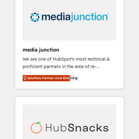
engineer’s job. The choice is yours. Start
winning.
media junction
We are one of HubSpot's most technical &
proficient partners in the area of re-
platforming, website design & development.
Solutions Partner nivel Elite
5.0
We specialize in multi-hub implementations
for mid-market & enterprise companies. We
are woman-owned, powered by coffee, and
we ❤️ dogs. We produce award-winning work
for our clients. 🏆2023 Technical Expertise
Impact Award 🏆2022 Technical Expertise
Impact Award 🏆2022 Platform Migration
Excellence Impact Award 🏆2020 Elite