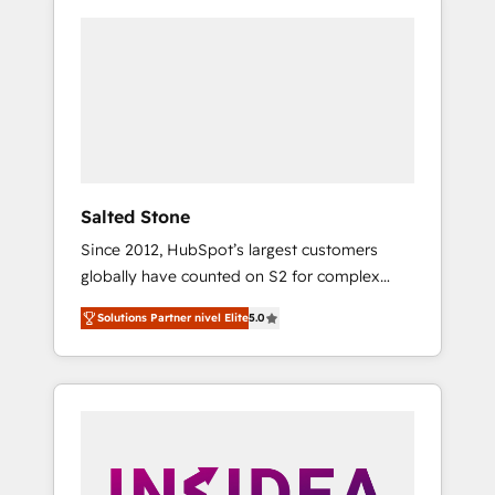
Salted Stone
Since 2012, HubSpot’s largest customers
globally have counted on S2 for complex
migrations, change management, systems
Solutions Partner nivel Elite
5.0
integration, and creative solutions that
deliver measurable impact and transform
brand experiences As one of the few full-
service creative agencies in the HubSpot
ecosystem, we blend strategy, technology, &
award-winning design to build scalable,
globally regionalized HubSpot websites,