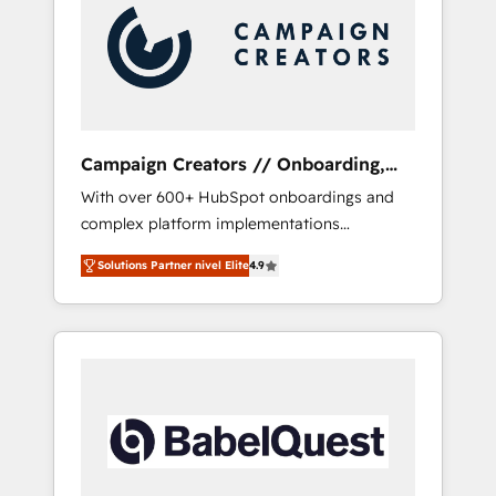
Nos caracterizamos por combinar excelencia
técnica con una mirada estratégica a largo
plazo.
Campaign Creators // Onboarding,
CRM Migration
With over 600+ HubSpot onboardings and
complex platform implementations
delivered, CC is the go-to Elite Solutions
Solutions Partner nivel Elite
4.9
Partner for businesses ready to migrate,
replatform, and scale smarter. We specialize
in high-impact CRM and CMS migrations and
onboarding from platforms like Salesforce,
NetSuite, Zoho, Pardot, Marketo, Microsoft
Dynamics, Wix, WordPress and legacy CRMs,
turning fragmented systems into unified,
growth-ready HubSpot architectures that
accelerate revenue operations and