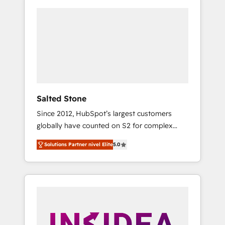
Salted Stone
Since 2012, HubSpot’s largest customers
globally have counted on S2 for complex
migrations, change management, systems
Solutions Partner nivel Elite
5.0
integration, and creative solutions that
deliver measurable impact and transform
brand experiences As one of the few full-
service creative agencies in the HubSpot
ecosystem, we blend strategy, technology, &
award-winning design to build scalable,
globally regionalized HubSpot websites,