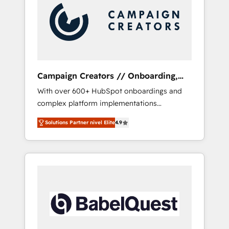
Nos caracterizamos por combinar excelencia
técnica con una mirada estratégica a largo
plazo.
Campaign Creators // Onboarding,
CRM Migration
With over 600+ HubSpot onboardings and
complex platform implementations
delivered, CC is the go-to Elite Solutions
Solutions Partner nivel Elite
4.9
Partner for businesses ready to migrate,
replatform, and scale smarter. We specialize
in high-impact CRM and CMS migrations and
onboarding from platforms like Salesforce,
NetSuite, Zoho, Pardot, Marketo, Microsoft
Dynamics, Wix, WordPress and legacy CRMs,
turning fragmented systems into unified,
growth-ready HubSpot architectures that
accelerate revenue operations and