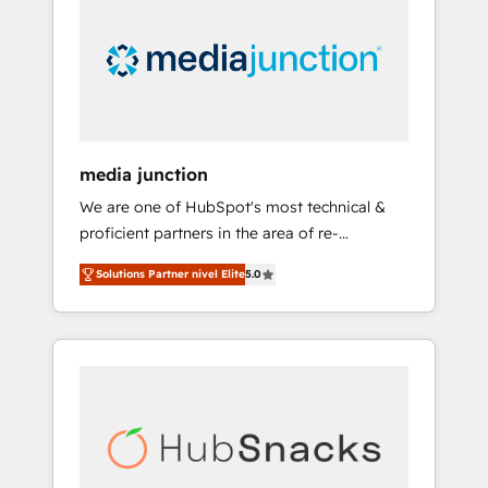
engineer’s job. The choice is yours. Start
winning.
media junction
We are one of HubSpot's most technical &
proficient partners in the area of re-
platforming, website design & development.
Solutions Partner nivel Elite
5.0
We specialize in multi-hub implementations
for mid-market & enterprise companies. We
are woman-owned, powered by coffee, and
we ❤️ dogs. We produce award-winning work
for our clients. 🏆2023 Technical Expertise
Impact Award 🏆2022 Technical Expertise
Impact Award 🏆2022 Platform Migration
Excellence Impact Award 🏆2020 Elite