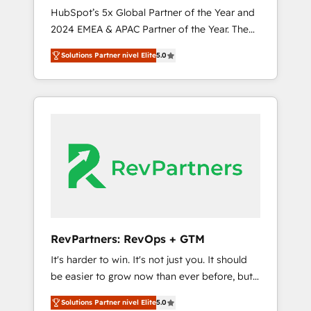
🇩🇪🇦🇺🇳🇿
HubSpot’s 5x Global Partner of the Year and
2024 EMEA & APAC Partner of the Year. The
world’s most experienced and fully
Solutions Partner nivel Elite
5.0
accredited HubSpot Solutions Partner. 🚀
With 2,750+ HubSpot projects delivered and
370+ specialists across EMEA, APAC and NAM,
we de-risk complex CRM programmes and
accelerate ROI across every HubSpot Hub. 🧭
From multi-region migrations to AI-powered
automation, we turn complexity into clarity,
human at global scale. 🏆 HubSpot’s CEO
called us “the partner of the future.” Others
agree it is proof of trust built through
measurable impact.
RevPartners: RevOps + GTM
It's harder to win. It's not just you. It should
be easier to grow now than ever before, but
it's not. So our focus is serving you, the
Solutions Partner nivel Elite
5.0
person responsible for the revenue number.