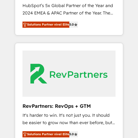
🇩🇪🇦🇺🇳🇿
HubSpot’s 5x Global Partner of the Year and
2024 EMEA & APAC Partner of the Year. The
world’s most experienced and fully
Solutions Partner nivel Elite
5.0
accredited HubSpot Solutions Partner. 🚀
With 2,750+ HubSpot projects delivered and
370+ specialists across EMEA, APAC and NAM,
we de-risk complex CRM programmes and
accelerate ROI across every HubSpot Hub. 🧭
From multi-region migrations to AI-powered
automation, we turn complexity into clarity,
human at global scale. 🏆 HubSpot’s CEO
called us “the partner of the future.” Others
agree it is proof of trust built through
measurable impact.
RevPartners: RevOps + GTM
It's harder to win. It's not just you. It should
be easier to grow now than ever before, but
it's not. So our focus is serving you, the
Solutions Partner nivel Elite
5.0
person responsible for the revenue number.