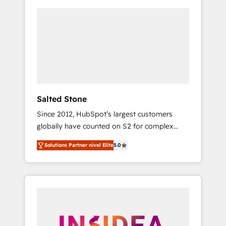
Salted Stone
Since 2012, HubSpot’s largest customers
globally have counted on S2 for complex
migrations, change management, systems
Solutions Partner nivel Elite
5.0
integration, and creative solutions that
deliver measurable impact and transform
brand experiences As one of the few full-
service creative agencies in the HubSpot
ecosystem, we blend strategy, technology, &
award-winning design to build scalable,
globally regionalized HubSpot websites,