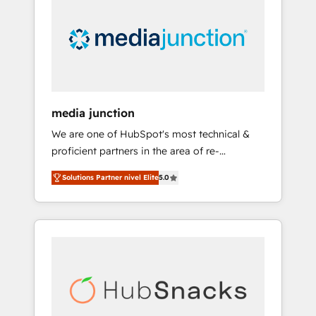
engineer’s job. The choice is yours. Start
winning.
media junction
We are one of HubSpot's most technical &
proficient partners in the area of re-
platforming, website design & development.
Solutions Partner nivel Elite
5.0
We specialize in multi-hub implementations
for mid-market & enterprise companies. We
are woman-owned, powered by coffee, and
we ❤️ dogs. We produce award-winning work
for our clients. 🏆2023 Technical Expertise
Impact Award 🏆2022 Technical Expertise
Impact Award 🏆2022 Platform Migration
Excellence Impact Award 🏆2020 Elite