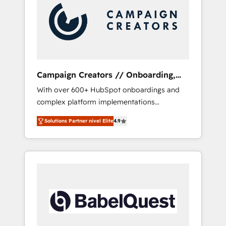
Nos caracterizamos por combinar excelencia
técnica con una mirada estratégica a largo
plazo.
Campaign Creators // Onboarding,
CRM Migration
With over 600+ HubSpot onboardings and
complex platform implementations
delivered, CC is the go-to Elite Solutions
Solutions Partner nivel Elite
4.9
Partner for businesses ready to migrate,
replatform, and scale smarter. We specialize
in high-impact CRM and CMS migrations and
onboarding from platforms like Salesforce,
NetSuite, Zoho, Pardot, Marketo, Microsoft
Dynamics, Wix, WordPress and legacy CRMs,
turning fragmented systems into unified,
growth-ready HubSpot architectures that
accelerate revenue operations and